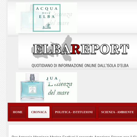
HOME
CRONACA
POLITICA - ISTITUZIONI
SCIENZA - AMBIENTE
Per Armonie Marciana Marina Festival il concerto American Dream con il 