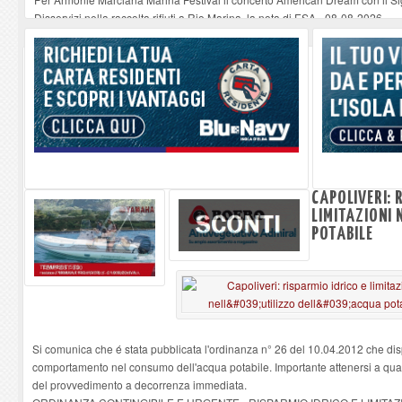
Disservizi nella raccolta rifiuti a Rio Marina, la nota di ESA
-
08-08-2026
Domenica il Sand Art Show a Portoferraio
-
08-08-2026
Gestione dello stadio “Mario Giannoni”, siglata la convenzione tra Comune
Chi ha paura di Paolo di Pietro Diversi inaugura una nuova pagina teatral
CAPOLIVERI: 
LIMITAZIONI 
POTABILE
Si comunica che é stata pubblicata l'ordinanza n° 26 del 10.04.2012 che di
comportamento nel consumo dell'acqua potabile. Importante attenersi a quant
del provvedimento a decorrenza immediata.