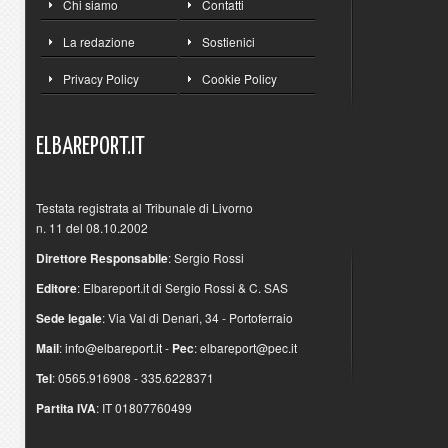
Chi siamo
Contatti
La redazione
Sostienici
Privacy Policy
Cookie Policy
ELBAREPORT.IT
Testata registrata al Tribunale di Livorno
n. 11 del 08.10.2002
Direttore Responsabile
: Sergio Rossi
Editore
: Elbareport.it di Sergio Rossi & C. SAS
Sede legale
: Via Val di Denari, 34 - Portoferraio
Mail
:
info@elbareport.it
-
Pec
:
elbareport@pec.it
Tel
: 0565.916908 - 335.6228371
Partita IVA
: IT 01807760499