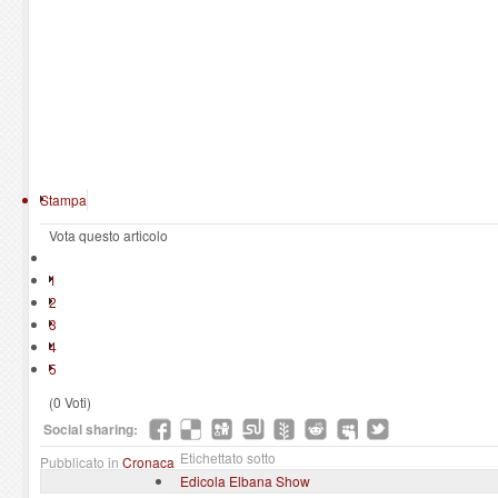
Stampa
Vota questo articolo
1
2
3
4
5
(0 Voti)
Social sharing:
Etichettato sotto
Pubblicato in
Cronaca
Edicola Elbana Show