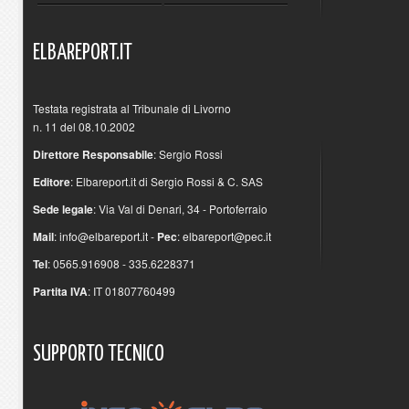
ELBAREPORT.IT
Testata registrata al Tribunale di Livorno
n. 11 del 08.10.2002
Direttore Responsabile
: Sergio Rossi
Editore
: Elbareport.it di Sergio Rossi & C. SAS
Sede legale
: Via Val di Denari, 34 - Portoferraio
Mail
:
info@elbareport.it
-
Pec
:
elbareport@pec.it
Tel
: 0565.916908 - 335.6228371
Partita IVA
: IT 01807760499
SUPPORTO
TECNICO