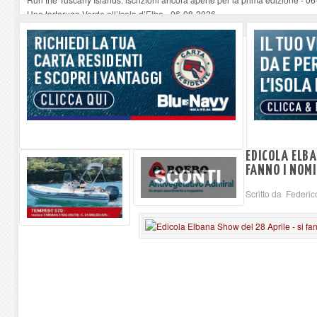
Una tartaruga Verde all’Isola d’Elba
-
06-08-2026
Furgone in fiamme a Capoliveri, illeso il conducente
-
06-08-2026
Campo: chiusura della biblioteca comunale in occasione del Santo Patrono
A Carpani si apre la Festa di Liberazione: il programma della prima serata
EDICOLA ELBA
FANNO I NOMI
Scritto da Federic