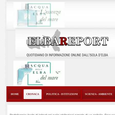
HOME
CRONACA
POLITICA - ISTITUZIONI
SCIENZA - AMBIENTE
Portoferraio: tenta di introdursi nelle abitazioni armato di un coltello. Denun