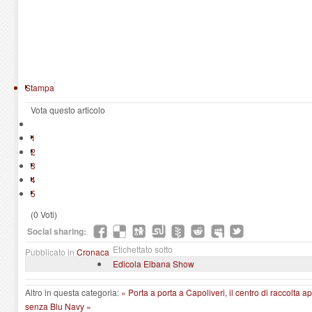
Stampa
Vota questo articolo
1
2
3
4
5
(0 Voti)
Social sharing:
Etichettato sotto
Pubblicato in
Cronaca
Edicola Elbana Show
Altro in questa categoria:
« Porta a porta a Capoliveri, il centro di raccolta a
senza Blu Navy »