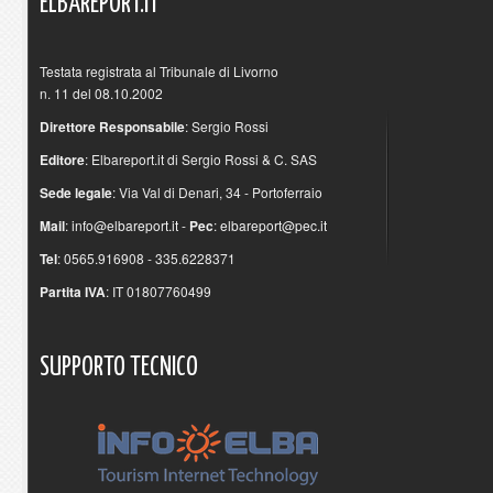
ELBAREPORT.IT
Testata registrata al Tribunale di Livorno
n. 11 del 08.10.2002
Direttore Responsabile
: Sergio Rossi
Editore
: Elbareport.it di Sergio Rossi & C. SAS
Sede legale
: Via Val di Denari, 34 - Portoferraio
Mail
:
info@elbareport.it
-
Pec
:
elbareport@pec.it
Tel
: 0565.916908 - 335.6228371
Partita IVA
: IT 01807760499
SUPPORTO
TECNICO