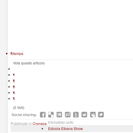
Stampa
Vota questo articolo
1
2
3
4
5
(0 Voti)
Social sharing:
Etichettato sotto
Pubblicato in
Cronaca
Edicola Elbana Show