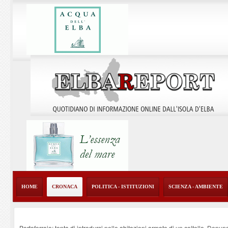
HOME
CRONACA
POLITICA - ISTITUZIONI
SCIENZA - AMBIENTE
Portoferraio: tenta di introdursi nelle abitazioni armato di un coltello. Denun