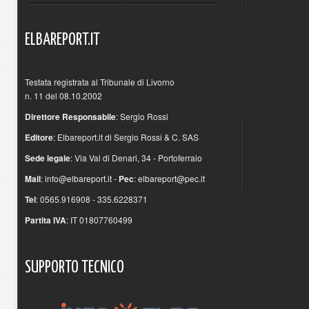
ELBAREPORT.IT
Testata registrata al Tribunale di Livorno
n. 11 del 08.10.2002
Direttore Responsabile
: Sergio Rossi
Editore
: Elbareport.it di Sergio Rossi & C. SAS
Sede legale
: Via Val di Denari, 34 - Portoferraio
Mail
:
info@elbareport.it
-
Pec
:
elbareport@pec.it
Tel
: 0565.916908 - 335.6228371
Partita IVA
: IT 01807760499
SUPPORTO
TECNICO