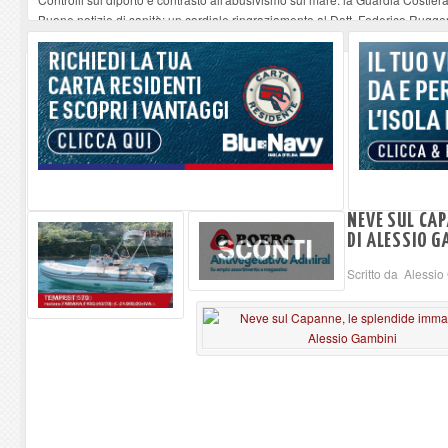
Buone notizie di sanità: un cordiale ringraziamento al Dott. Federico Rugger
Altiero Spinelli e Ursula Hirschmann all'Elba: riaffiora una testimonianza de
Capoliveri, potenziata la pulizia dei bordi stradali
-
07-08-2026
Marina di Campo tra i porti interessati dal nuovo piano dell'Autorità portual
NEVE SUL CAP
DI ALESSIO G
Scritto da Alessi