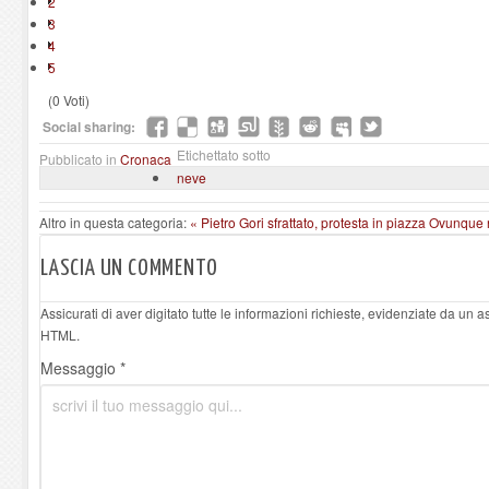
2
3
4
5
(0 Voti)
Social sharing:
Etichettato sotto
Pubblicato in
Cronaca
neve
Altro in questa categoria:
« Pietro Gori sfrattato, protesta in piazza
Ovunque n
LASCIA UN COMMENTO
Assicurati di aver digitato tutte le informazioni richieste, evidenziate da un 
HTML.
Messaggio *