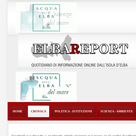
HOME
CRONACA
POLITICA - ISTITUZIONI
SCIENZA - AMBIENTE
Controlli sul diporto e contrasto all'abusivismo sul mare: la Guardia Costier