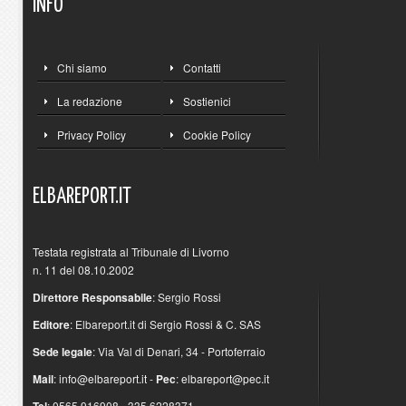
INFO
Chi siamo
Contatti
La redazione
Sostienici
Privacy Policy
Cookie Policy
ELBAREPORT.IT
Testata registrata al Tribunale di Livorno
n. 11 del 08.10.2002
Direttore Responsabile
: Sergio Rossi
Editore
: Elbareport.it di Sergio Rossi & C. SAS
Sede legale
: Via Val di Denari, 34 - Portoferraio
Mail
:
info@elbareport.it
-
Pec
:
elbareport@pec.it
Tel
: 0565.916908 - 335.6228371