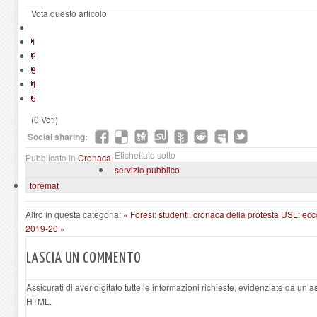
Vota questo articolo
1
2
3
4
5
(0 Voti)
Social sharing:
Etichettato sotto
Pubblicato in
Cronaca
servizio pubblico
toremat
Altro in questa categoria:
« Foresi: studenti, cronaca della protesta
USL: ecco
2019-20 »
LASCIA UN COMMENTO
Assicurati di aver digitato tutte le informazioni richieste, evidenziate da un 
HTML.