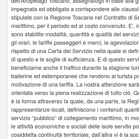
dell’Arcipelago Toscano, assegnatogli in base alla g
impegnata ed obbligata a corrispondere alle clausol
stipulate con la Regione Toscana nel Contratto di Se
marittimo, per il periodo ed al costo convenuto. E’, i
sono stabilite modalità, quantità e qualità del serviz
gli orari, le tariffe passeggeri e merci, le agevolazio
rispetto di una Carta del Servizio nella quale si def
di questo e le soglie di sufficienza. E di questo serv
beneficiarne anche il traffico durante la stagione turi
ballerine ed estemporanee che rendono al turista po
motivazione di una tariffa. La nostra attenzione sar
orientata verso la piena realizzazione di tutto ciò. Qu
è la forma attraverso la quale, da una parte, la Reg
rappresentanze locali, definiscono i contenuti quantita
servizio “pubblico” di collegamento marittimo, in mo
le attività economiche e sociali delle isole servite 
cosiddetta continuità territoriale; dall’altra vi è la 