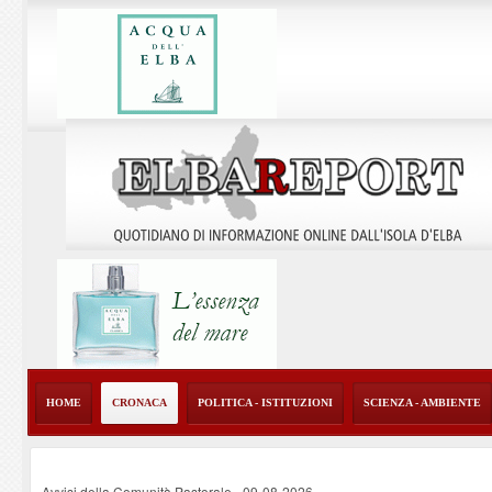
HOME
CRONACA
POLITICA - ISTITUZIONI
SCIENZA - AMBIENTE
Avvisi della Comunità Pastorale
-
09-08-2026