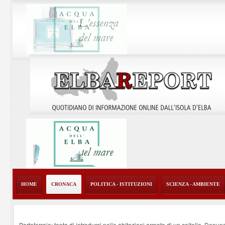
HOME
CRONACA
POLITICA - ISTITUZIONI
SCIENZA - AMBIENTE
Portoferraio: tenta di introdursi nelle abitazioni armato di un coltello. Denun