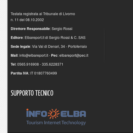
Testata registrata al Tribunale di Livorno
n. 11 del 08.10.2002
Direttore Responsabile
: Sergio Rossi
Editore
: Elbareport.it di Sergio Rossi & C. SAS
Sede legale
: Via Val di Denari, 34 - Portoferraio
Mail
:
info@elbareport.it
-
Pec
:
elbareport@pec.it
Tel
: 0565.916908 - 335.6228371
Partita IVA
: IT 01807760499
SUPPORTO
TECNICO