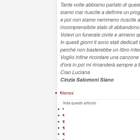
Tante volte abbiamo parlato di que
siamo mai riuscite a definire un pro
e poi non siamo nemmeno riuscite a 
incomprensibile stato di abbandono.
Volevi un funerale civile e almeno q
In questi giorni ti sono stati dedicat
perché non basterebbe un libro inter
Voglio infine ricordare una canzone c
d'ora in poi mi rimanderà sempre a te 
Ciao Luciana
Cinzia Salomoni Siano
Stampa
Vota questo articolo
1
2
3
4