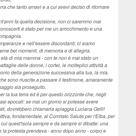
terra che tanto amavi e a cui avevi deciso di ritornare
ent'anni fa quella decisione, non ci saremmo mai
conoscerti è stato per me un arricchimento e una
compagnia.
emperanze e nell'essere discordanti, ci siamo
eme bei momenti, di memoria e di allegria.
sa età di mia mamma - con te non è mai stato un
taglie delle donne, i cortei, le molteplici attività a
onio della generazione successiva alla tua, la mia.
 che sono riuscite a passare il testimone, amaramente
aggio sia proseguito.
per la tua terra ed è per questo orizzonte che, negli
uasi epocali: se mai un giorno si potesse avere
ati, dovrebbero chiamarla spiaggia Luciana Gelli!
ttiva, fondamentale, al Comitato Salute per l'Elba, per
n cui quest'isola sempre e da sempre si dibatte: una
e la protesta prendeva - anno dopo anno - corpo e