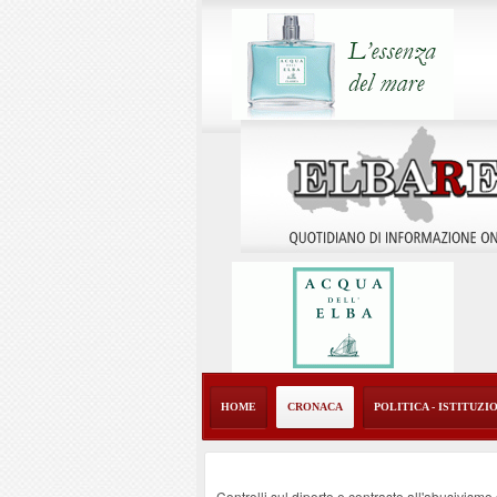
HOME
CRONACA
POLITICA - ISTITUZI
Controlli sul diporto e contrasto all'abusivism