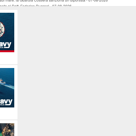
mento al Dott. Federico Ruggeri
-
07-08-2026
riaffiora una testimonianza del 1966
-
07-08-2026
ali
-
07-08-2026
vo piano dell'Autorità portuale regionale
-
07-08-2026