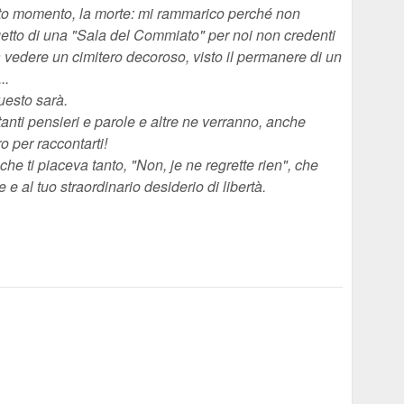
sto momento, la morte: mi rammarico perché non
getto di una "Sala del Commiato" per noi non credenti
vedere un cimitero decoroso, visto il permanere di un
..
uesto sarà.
i tanti pensieri e parole e altre ne verranno, anche
o per raccontarti!
he ti piaceva tanto, "Non, je ne regrette rien", che
e al tuo straordinario desiderio di libertà.