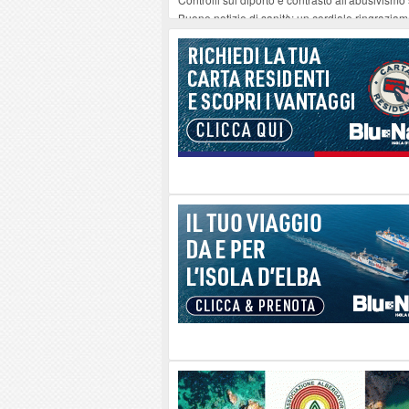
Buone notizie di sanità: un cordiale ringrazia
Altiero Spinelli e Ursula Hirschmann all'Elba: 
Capoliveri, potenziata la pulizia dei bordi strad
Marina di Campo tra i porti interessati dal nuo