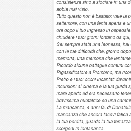
consistenza sino a sfociare in una d
abbia mai visto.
Tutto questo non è bastato: vale la 
settembre, con una ferita aperta e u
ore dopo il tuo ingresso in ospedale.
chiudere i tuoi giorni lontano da qui,
Sei sempre stata una leonessa, hai c
con le tue difficoltà che, giorno do
memoria, una memoria che lentamente
Ricordo alcune battaglie comuni com
Rigassificatore a Piombino, ma ricor
Pietro e i tuoi occhi incantati davan
incursioni al cinema e la tua guida 
mare aperto ed era necessario tenert
bravissima nuotatrice ed una camminat
La mancanza, 4 anni fa, di Donatella
mancanza che ancora facevi fatica a
la tua perdita, guardo la tua terra
scorgerti in lontananza.