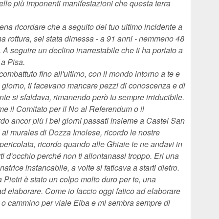
elle più imponenti manifestazioni che questa terra
pena ricordare che a seguito del tuo ultimo incidente a
na rottura, sei stata dimessa - a 91 anni - nemmeno 48
 A seguire un declino inarrestabile che ti ha portato a
 a Pisa.
ombattuto fino all'ultimo, con il mondo intorno a te e
po giorno, ti facevano mancare pezzi di conoscenza e di
 si sfaldava, rimanendo però tu sempre irriducibile.
e il Comitato per il No al Referendum o il
do ancor più i bei giorni passati insieme a Castel San
ti ai murales di Dozza Imolese, ricordo le nostre
spericolata, ricordo quando alle Ghiaie te ne andavi in
i d'occhio perché non ti allontanassi troppo. Eri una
rice instancabile, a volte si faticava a starti dietro.
 Pietri è stato un colpo molto duro per te, una
d elaborare. Come io faccio oggi fatico ad elaborare
zza o cammino per viale Elba e mi sembra sempre di