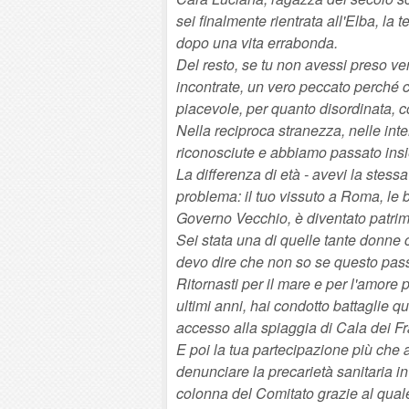
sei finalmente rientrata all'Elba, la 
dopo una vita errabonda.
Del resto, se tu non avessi preso v
incontrate, un vero peccato perché 
piacevole, per quanto disordinata, 
Nella reciproca stranezza, nelle int
riconosciute e abbiamo passato insi
La differenza di età - avevi la stes
problema: il tuo vissuto a Roma, le bat
Governo Vecchio, è diventato patrim
Sei stata una di quelle tante donne
devo dire che non so se questo pass
Ritornasti per il mare e per l'amore 
ultimi anni, hai condotto battaglie q
accesso alla spiaggia di Cala dei Fr
E poi la tua partecipazione più che a
denunciare la precarietà sanitaria i
colonna del Comitato grazie al qual