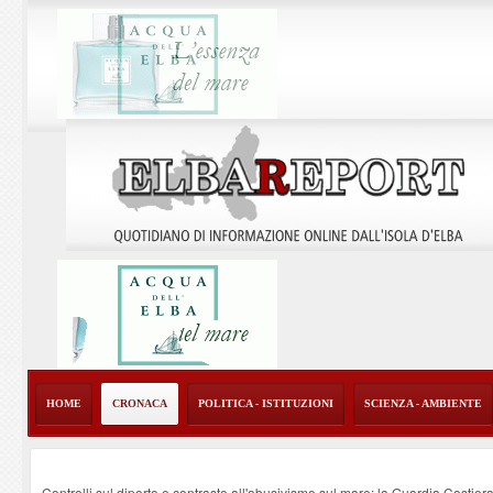
HOME
CRONACA
POLITICA - ISTITUZIONI
SCIENZA - AMBIENTE
Controlli sul diporto e contrasto all'abusivismo sul mare: la Guardia Costier