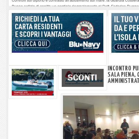
Buone notizie di sanità: un cordiale ringraziamento al Dott. Federico Rugger
Altiero Spinelli e Ursula Hirschmann all'Elba: riaffiora una testimonianza de
Capoliveri, potenziata la pulizia dei bordi stradali
-
07-08-2026
Marina di Campo tra i porti interessati dal nuovo piano dell'Autorità portual
INCONTRO PU
SALA PIENA,
AMMINISTRAT