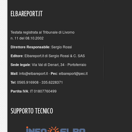
ELBAREPORT.IT
Testata registrata al Tribunale di Livorno
n. 11 del 08.10.2002
Direttore Responsabile
: Sergio Rossi
Editore
: Elbareport.it di Sergio Rossi & C. SAS
Sede legale
: Via Val di Denari, 34 - Portoferraio
Mail
:
info@elbareport.it
-
Pec
:
elbareport@pec.it
Tel
: 0565.916908 - 335.6228371
Partita IVA
: IT 01807760499
SUPPORTO
TECNICO