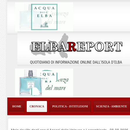
HOME
CRONACA
POLITICA - ISTITUZIONI
SCIENZA - AMBIENTE
Mola ripulita dagli scout Agesci della Valsusa e Legambiente
-
08-08-2026