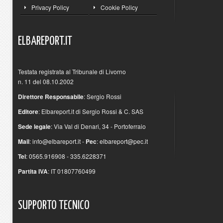
Privacy Policy
Cookie Policy
ELBAREPORT.IT
Testata registrata al Tribunale di Livorno
n. 11 del 08.10.2002
Direttore Responsabile
: Sergio Rossi
Editore
: Elbareport.it di Sergio Rossi & C. SAS
Sede legale
: Via Val di Denari, 34 - Portoferraio
Mail
:
info@elbareport.it
-
Pec
:
elbareport@pec.it
Tel
: 0565.916908 - 335.6228371
Partita IVA
: IT 01807760499
SUPPORTO
TECNICO