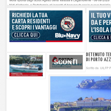
Nidi d’infanzia, a Portoferraio gli incontri di benvenuto per le nuove famiglie
Porto di Piombino: l’Autorità di Sistema Portuale fa chiarezza sui parcheggi
Addio Francesco Guccini
-
08-08-2026
Per Armonie Marciana Marina Festival il concerto American Dream con il 
DETENUTO TE
DI PORTO AZ
Scritto da UILFP P