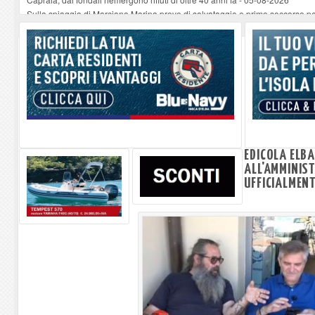
Sulla spiaggia di Marciana Marina prove di salvataggio e primo soccorso pe
Rotta Elba–Bali: il viaggio impossibile di Moira Lena Tassi approda al Mus
Il 9 e 11 agosto, due passeggiate alla scoperta di chiese, santi, antichi vigne
Danilo Casali, marinaio decorato dell’Elba e la straordinaria traversata con 
EDICOLA ELBA
ALL'AMMINIS
UFFICIALMENT