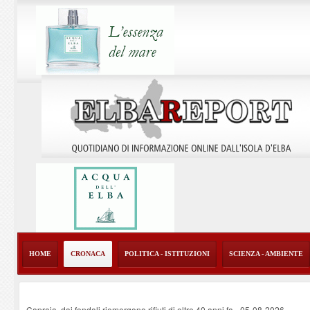
HOME
CRONACA
POLITICA - ISTITUZIONI
SCIENZA - AMBIENTE
Capraia, dai fondali riemergono rifiuti di oltre 40 anni fa
-
05-08-2026