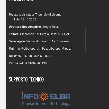
Testata registrata al Tribunale di Livorno
n. 11 del 08.10.2002
Direttore Responsabile
: Sergio Rossi
Editore
: Elbareport.it di Sergio Rossi & C. SAS
Sede legale
: Via Val di Denari, 34 - Portoferraio
Mail
:
info@elbareport.it
-
Pec
:
elbareport@pec.it
Tel
: 0565.916908 - 335.6228371
Partita IVA
: IT 01807760499
SUPPORTO
TECNICO