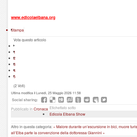
www.edicolaelbana.org
Stampa
Vota questo articolo
1
2
3
4
5
(2 Voti)
Ultima modifica il Lunedì, 25 Maggio 2026 11:58
Social sharing:
Etichettato sotto
Pubblicato in
Cronaca
Edicola Elbana Show
Altro in questa categoria:
« Malore durante un’escursione in bici, muore turi
all’Elba parte la convenzione della dottoressa Giannini »