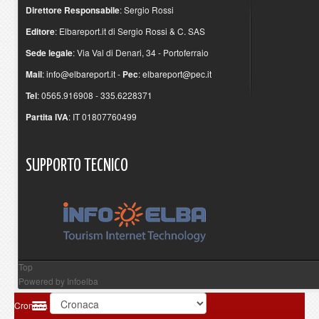
Direttore Responsabile
: Sergio Rossi
Editore
: Elbareport.it di Sergio Rossi & C. SAS
Sede legale
: Via Val di Denari, 34 - Portoferraio
Mail
:
info@elbareport.it
-
Pec
:
elbareport@pec.it
Tel
: 0565.916908 - 335.6228371
Partita IVA
: IT 01807760499
SUPPORTO
TECNICO
Top
Powered by
Infoelba
Cronaca