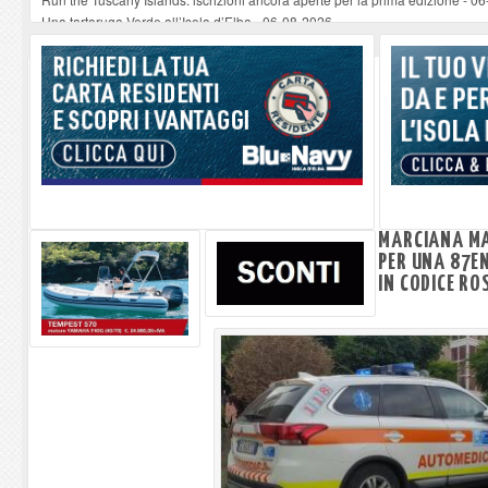
Una tartaruga Verde all’Isola d’Elba
-
06-08-2026
Furgone in fiamme a Capoliveri, illeso il conducente
-
06-08-2026
Campo: chiusura della biblioteca comunale in occasione del Santo Patrono
A Carpani si apre la Festa di Liberazione: il programma della prima serata
MARCIANA MA
PER UNA 87EN
IN CODICE RO