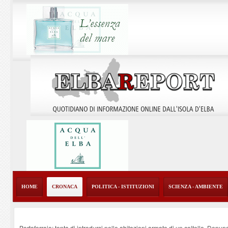
HOME
CRONACA
POLITICA - ISTITUZIONI
SCIENZA - AMBIENTE
Portoferraio: tenta di introdursi nelle abitazioni armato di un coltello. Denun