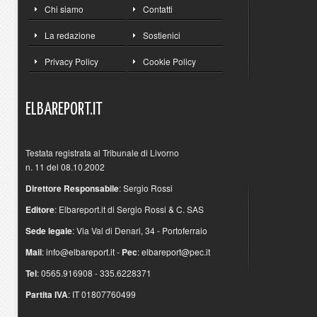
Chi siamo
Contatti
La redazione
Sostienici
Privacy Policy
Cookie Policy
ELBAREPORT.IT
Testata registrata al Tribunale di Livorno
n. 11 del 08.10.2002
Direttore Responsabile
: Sergio Rossi
Editore
: Elbareport.it di Sergio Rossi & C. SAS
Sede legale
: Via Val di Denari, 34 - Portoferraio
Mail
:
info@elbareport.it
-
Pec
:
elbareport@pec.it
Tel
: 0565.916908 - 335.6228371
Partita IVA
: IT 01807760499