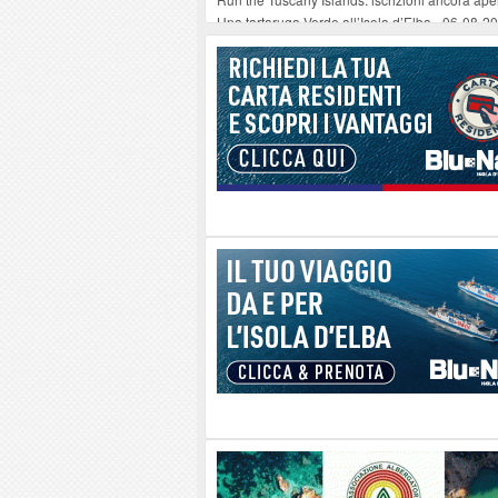
Una tartaruga Verde all’Isola d’Elba
-
06-08-2
Furgone in fiamme a Capoliveri, illeso il cond
Campo: chiusura della biblioteca comunale in
A Carpani si apre la Festa di Liberazione: il 