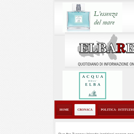
HOME
CRONACA
POLITICA - ISTITUZI
Run the Tuscany Islands: iscrizioni ancora ape