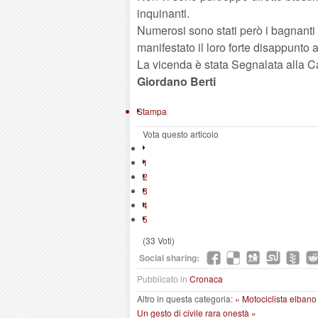
inquinanti.
Numerosi sono stati però i bagnanti 
manifestato il loro forte disappunto a
La vicenda è stata Segnalata alla Ca
Giordano Berti
Stampa
Vota questo articolo
1
2
3
4
5
(33 Voti)
Social sharing:
Pubblicato in
Cronaca
Altro in questa categoria:
« Motociclista elbano
Un gesto di civile rara onestà »