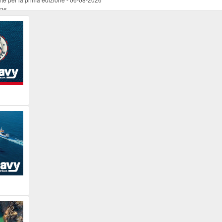
026
ucente
-
06-08-2026
 occasione del Santo Patrono
-
06-08-2026
programma della prima serata
-
06-08-2026