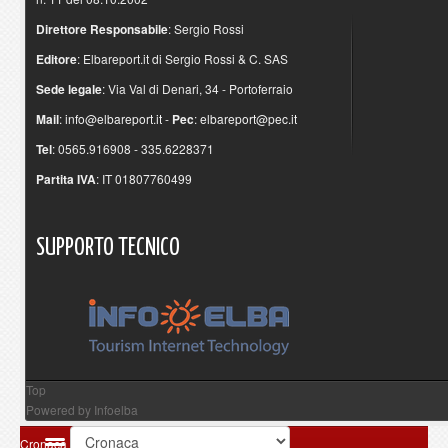
Direttore Responsabile
: Sergio Rossi
Editore
: Elbareport.it di Sergio Rossi & C. SAS
Sede legale
: Via Val di Denari, 34 - Portoferraio
Mail
:
info@elbareport.it
-
Pec
:
elbareport@pec.it
Tel
: 0565.916908 - 335.6228371
Partita IVA
: IT 01807760499
SUPPORTO
TECNICO
Top
Powered by
Infoelba
Cronaca