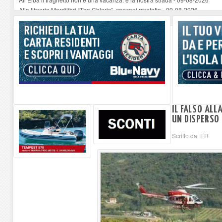
Alla libreria Mardilibri “The Chloris”, canzoni rarefatte
-
09-08-2026
La Foto del Giorno (9 ago.)
-
09-08-2026
Non si può morire perché l'elisoccorso arriva dopo mezza giornata. Subito
Vela a scuola al Liceo sportivo: mare in ambito umanistico e scientifico: il v
IL FALSO ALL
UN DISPERSO 
Scritto da ER