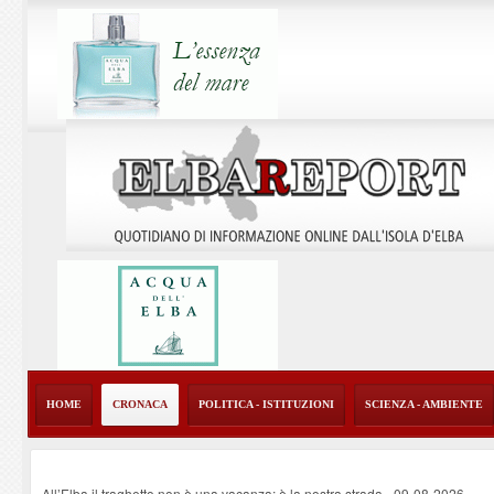
HOME
CRONACA
POLITICA - ISTITUZIONI
SCIENZA - AMBIENTE
All’Elba il traghetto non è una vacanza: è la nostra strada
-
09-08-2026