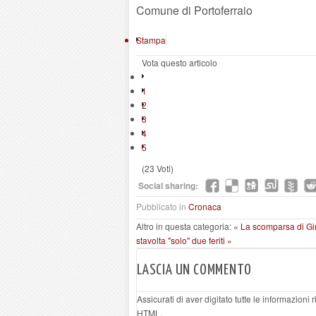
Comune di Portoferraio
Stampa
Vota questo articolo
1
2
3
4
5
(23 Voti)
Social sharing:
Pubblicato in
Cronaca
Altro in questa categoria:
« La scomparsa di Gi
stavolta "solo" due feriti »
LASCIA UN COMMENTO
Assicurati di aver digitato tutte le informazioni
HTML.