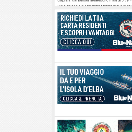
Sulla spiaggia di Marciana Marina prove di sal
Rotta Elba–Bali: il viaggio impossibile di Mo
Il 9 e 11 agosto, due passeggiate alla scoperta d
Danilo Casali, marinaio decorato dell’Elba e la