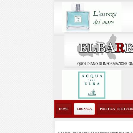
HOME
CRONACA
POLITICA - ISTITUZI
Capraia, dai fondali riemergono rifiuti di oltre 