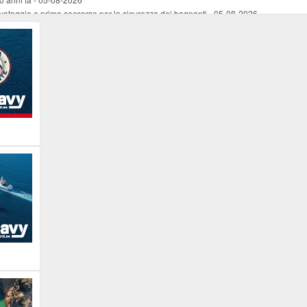
vataggio e primo soccorso per la sicurezza dei bagnanti
-
05-08-2026
ira Lena Tassi approda al Museo Bolano
-
05-08-2026
i chiese, santi, antichi vigneti e mulini
-
05-08-2026
 straordinaria traversata con la nave “Pietro Orseolo”
-
05-08-2026