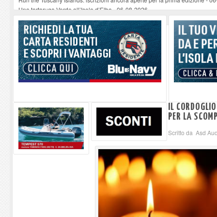
Una tartaruga Verde all’Isola d’Elba
-
06-08-2026
Furgone in fiamme a Capoliveri, illeso il conducente
-
06-08-2026
Campo: chiusura della biblioteca comunale in occasione del Santo Patrono
A Carpani si apre la Festa di Liberazione: il programma della prima serata
IL CORDOGLIO
PER LA SCOM
Scritto da Asd Aud