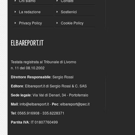
Chi siamo
Contatti
La redazione
Sostienici
Privacy Policy
Cookie Policy
ELBAREPORT.IT
Testata registrata al Tribunale di Livorno
n. 11 del 08.10.2002
Direttore Responsabile
: Sergio Rossi
Editore
: Elbareport.it di Sergio Rossi & C. SAS
Sede legale
: Via Val di Denari, 34 - Portoferraio
Mail
:
info@elbareport.it
-
Pec
:
elbareport@pec.it
Tel
: 0565.916908 - 335.6228371
Partita IVA
: IT 01807760499