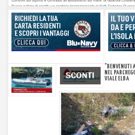
Buone notizie di sanità: un cordiale ringraziamento al Dott. Federico Rugger
Altiero Spinelli e Ursula Hirschmann all'Elba: riaffiora una testimonianza de
Capoliveri, potenziata la pulizia dei bordi stradali
-
07-08-2026
Marina di Campo tra i porti interessati dal nuovo piano dell'Autorità portual
"BENVENUTI A
NEL PARCHEG
VIALE ELBA