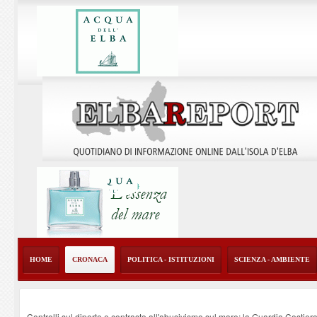
HOME
CRONACA
POLITICA - ISTITUZIONI
SCIENZA - AMBIENTE
Controlli sul diporto e contrasto all'abusivismo sul mare: la Guardia Costier