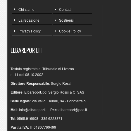
Chi siamo
Contatti
La redazione
Sostienici
Privacy Policy
Cookie Policy
ELBAREPORT.IT
Testata registrata al Tribunale di Livorno
n. 11 del 08.10.2002
Direttore Responsabile
: Sergio Rossi
Editore
: Elbareport.it di Sergio Rossi & C. SAS
Sede legale
: Via Val di Denari, 34 - Portoferraio
Mail
:
info@elbareport.it
-
Pec
:
elbareport@pec.it
Tel
: 0565.916908 - 335.6228371
Partita IVA
: IT 01807760499