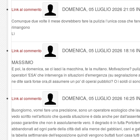
DOMENICA, 05 LUGLIO 2026 21:05
I
Link al commento
Comunque due volte il mese dovrebbero fare la pulizia l’unica cosa che fanno
rimangono
Lì
DOMENICA, 05 LUGLIO 2026 18:16
I
Link al commento
MASSIMO
E poi, la domenica, se ci lasci la macchina, te la multano. Motivazione? pul
operatori 'ESA' che intervenga in situazioni d'emergenza (su segnalazione anc
ne dite sarà forse ora,di assumere un po' di operai pubblici? O i soldi ci s
DOMENICA, 05 LUGLIO 2026 16:25
I
Link al commento
Buongiorno, vorrei fare una precisione, sono un operatore ecologico che lavo
vedo scritto nell'articolo che questa situazione è data anche per dall'assent
posso garantire che non è assolutamente vero. Il degrado è in tutta Portoferrai
abbandonati ad ogni parte della città dati alla merce dei gabbiani, cani e gat
la tabella settimanale dell'esposizione quindi vengono buttati fuori casa tutti i 