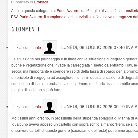
Pubblicato in
Cronaca
Altro in questa categoria:
« Porto Azzurro: dal 6 luglio al via la fase transitori
ESA
Porto Azzurro: il campione di arti marziali si tuffa e salva un ragazzo 
6
COMMENTI
LUNEDÌ, 06 LUGLIO 2026 07:40
INVI
Link al commento
La situazione nel parcheggio è in linea con la situazione di degrado generale
buche e vegetazione che invade la carreggiata 1 metro da entrambi i lati, l
secca, ma l’importante è spendere i soldi della tassa di sbarco per la prom
un briciolo di vergogna ad accogliere i turisti in questa situazione di degra
condizione di isola, la probabilità di esprimere dei fuoriclasse in ambito am
meglio di così non si può fare.
LUNEDÌ, 06 LUGLIO 2026 00:10
INVI
Link al commento
Moltissimi anni orsono, in prossimità della stupenda spiaggia di Marina di
,qualcuno aveva appeso un cartello con sopra scritto a mano: "Però, se si fos
di scrivere cartelli di questo genere (sacrosanto del resto) potremmo applic