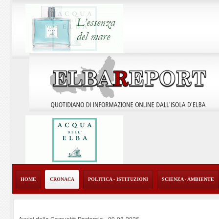
HOME
CRONACA
POLITICA - ISTITUZIONI
SCIENZA - AMBIENTE
Avvisi della Comunità Pastorale
-
09-08-2026