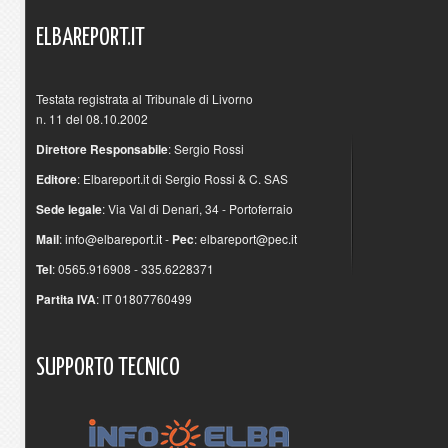
ELBAREPORT.IT
Testata registrata al Tribunale di Livorno
n. 11 del 08.10.2002
Direttore Responsabile
: Sergio Rossi
Editore
: Elbareport.it di Sergio Rossi & C. SAS
Sede legale
: Via Val di Denari, 34 - Portoferraio
Mail
:
info@elbareport.it
-
Pec
:
elbareport@pec.it
Tel
: 0565.916908 - 335.6228371
Partita IVA
: IT 01807760499
SUPPORTO
TECNICO