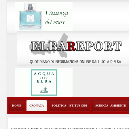
HOME
CRONACA
POLITICA - ISTITUZIONI
SCIENZA - AMBIENTE
Portoferraio: tenta di introdursi nelle abitazioni armato di un coltello. Denun