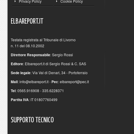
Privacy Policy
Cookie Policy
ELBAREPORT.IT
Testata registrata al Tribunale di Livorno
n. 11 del 08.10.2002
Direttore Responsabile
: Sergio Rossi
Editore
: Elbareport.it di Sergio Rossi & C. SAS
Sede legale
: Via Val di Denari, 34 - Portoferraio
Mail
:
info@elbareport.it
-
Pec
:
elbareport@pec.it
Tel
: 0565.916908 - 335.6228371
Partita IVA
: IT 01807760499
SUPPORTO
TECNICO