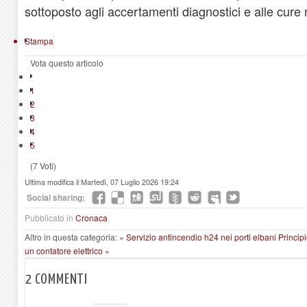
sottoposto agli accertamenti diagnostici e alle cure
Stampa
Vota questo articolo
1
2
3
4
5
(7 Voti)
Ultima modifica il Martedì, 07 Luglio 2026 19:24
Social sharing:
Pubblicato in
Cronaca
Altro in questa categoria:
« Servizio antincendio h24 nei porti elbani
Princip
un contatore elettrico »
2
COMMENTI