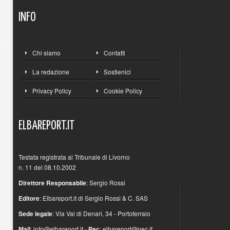
INFO
Chi siamo
Contatti
La redazione
Sostienici
Privacy Policy
Cookie Policy
ELBAREPORT.IT
Testata registrata al Tribunale di Livorno
n. 11 del 08.10.2002
Direttore Responsabile
: Sergio Rossi
Editore
: Elbareport.it di Sergio Rossi & C. SAS
Sede legale
: Via Val di Denari, 34 - Portoferraio
Mail
:
info@elbareport.it
-
Pec
:
elbareport@pec.it