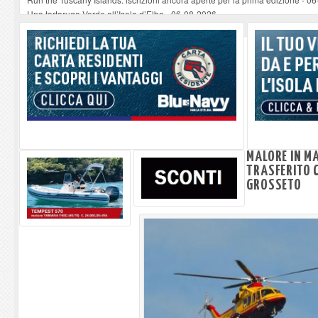
Una tartaruga Verde all’Isola d’Elba
-
06-08-2026
Furgone in fiamme a Capoliveri, illeso il conducente
-
06-08-2026
Campo: chiusura della biblioteca comunale in occasione del Santo Patrono
A Carpani si apre la Festa di Liberazione: il programma della prima serata
MALORE IN M
TRASFERITO 
GROSSETO