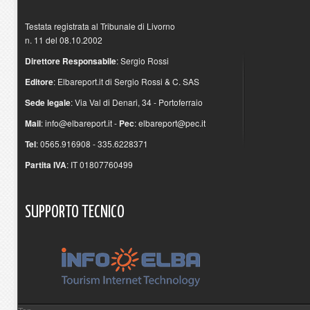
Testata registrata al Tribunale di Livorno
n. 11 del 08.10.2002
Direttore Responsabile
: Sergio Rossi
Editore
: Elbareport.it di Sergio Rossi & C. SAS
Sede legale
: Via Val di Denari, 34 - Portoferraio
Mail
:
info@elbareport.it
-
Pec
:
elbareport@pec.it
Tel
: 0565.916908 - 335.6228371
Partita IVA
: IT 01807760499
SUPPORTO
TECNICO