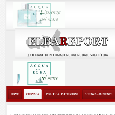
HOME
CRONACA
POLITICA - ISTITUZIONI
SCIENZA - AMBIENTE
Eventi Climatici: ad un anno dalle dichiarazioni di Nocentini si è fatto quasi i