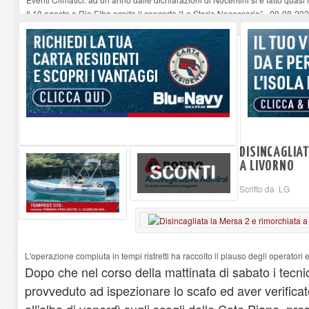
Il 10 agosto a Rio Elba ospita il concerto “Le Storie Necessarie”
-
09-08-20
Procchio - Straordinario successo del nuovo format Quiz Musicale
-
09-08-
All’Elba il traghetto non è una vacanza: è la nostra strada
-
09-08-2026
Alla libreria Mardilibri “The Chloris”, canzoni rarefatte
-
09-08-2026
DISINCAGLIAT
A LIVORNO
Scritto da LG
L'operazione compiuta in tempi ristretti ha raccolto il plauso degli operator
Dopo che nel corso della mattinata di sabato i tecn
provveduto ad ispezionare lo scafo ed aver verificat
all'alba di venerdì sugli scogli delle Cote Piane, p