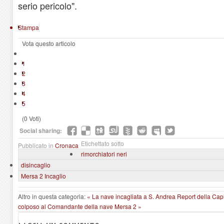
serio pericolo".
Stampa
Vota questo articolo
1
2
3
4
5
(0 Voti)
Social sharing:
Etichettato sotto
Pubblicato in
Cronaca
rimorchiatori neri
disincaglio
Mersa 2 Incaglio
Altro in questa categoria:
« La nave incagliata a S. Andrea Report della Cap
colposo al Comandante della nave Mersa 2 »