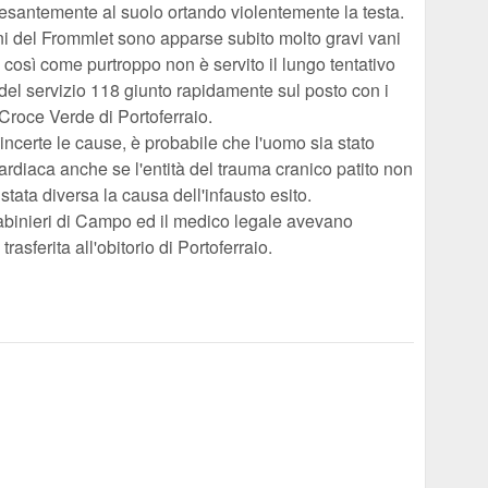
pesantemente al suolo ortando violentemente la testa.
ni del Frommlet sono apparse subito molto gravi vani
o, così come purtroppo non è servito il lungo tentativo
del servizio 118 giunto rapidamente sul posto con i
Croce Verde di Portoferraio.
incerte le cause, è probabile che l'uomo sia stato
rdiaca anche se l'entità del trauma cranico patito non
tata diversa la causa dell'infausto esito.
rabinieri di Campo ed il medico legale avevano
trasferita all'obitorio di Portoferraio.