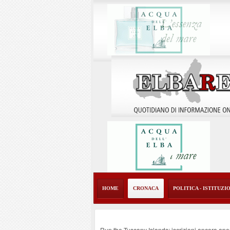
HOME
CRONACA
POLITICA - ISTITUZI
Run the Tuscany Islands: iscrizioni ancora ape