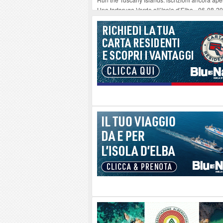
Una tartaruga Verde all’Isola d’Elba
-
06-08-2
Furgone in fiamme a Capoliveri, illeso il cond
Campo: chiusura della biblioteca comunale in
A Carpani si apre la Festa di Liberazione: il 