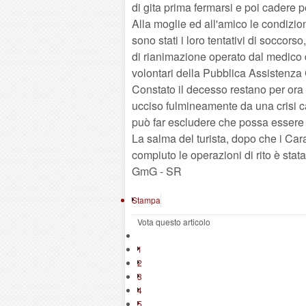
di gita prima fermarsi e poi cadere 
Alla moglie ed all'amico le condizio
sono stati i loro tentativi di soccors
di rianimazione operato dal medico 
volontari della Pubblica Assistenza 
Constato il decesso restano per ora 
ucciso fulmineamente da una crisi ca
può far escludere che possa essere s
La salma del turista, dopo che i Ca
compiuto le operazioni di rito è stata 
GmG - SR
Stampa
Vota questo articolo
1
2
3
4
5