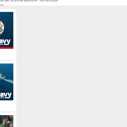
026
ucente
-
06-08-2026
 occasione del Santo Patrono
-
06-08-2026
programma della prima serata
-
06-08-2026