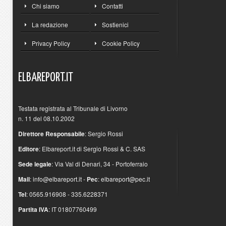
Chi siamo
Contatti
La redazione
Sostienici
Privacy Policy
Cookie Policy
ELBAREPORT.IT
Testata registrata al Tribunale di Livorno
n. 11 del 08.10.2002
Direttore Responsabile
: Sergio Rossi
Editore
: Elbareport.it di Sergio Rossi & C. SAS
Sede legale
: Via Val di Denari, 34 - Portoferraio
Mail
:
info@elbareport.it
-
Pec
:
elbareport@pec.it
Tel
: 0565.916908 - 335.6228371
Partita IVA
: IT 01807760499