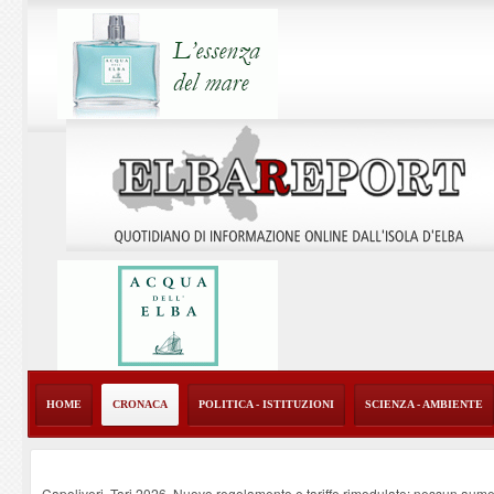
HOME
CRONACA
POLITICA - ISTITUZIONI
SCIENZA - AMBIENTE
Capoliveri, Tari 2026. Nuovo regolamento e tariffe rimodulate: nessun aume