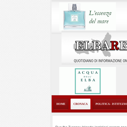
HOME
CRONACA
POLITICA - ISTITUZI
Run the Tuscany Islands: iscrizioni ancora ape