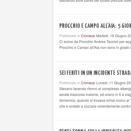
lasciando sulle pareti del locale preziosi dis
PROCCHIO E CAMPO ALL'AIA: 5 GIOR
Pubblicato in
Cronaca
Martedì, 19 Giugno 2
Ci scrive da Procchio Andrea Taccioli per segn
Procchio e Campo all'Aia non sono in grado di 
SEI FERITI IN UN INCIDENTE STRA
Pubblicato in
Cronaca
Lunedì, 11 Giugno 20
Stavano facendo ritorno al complesso albergh
serata trascorsa insieme, ed erano in 6 a via
domenica, quando si trovava ormai vicino al "
che è andato a cozzare violentemente contro