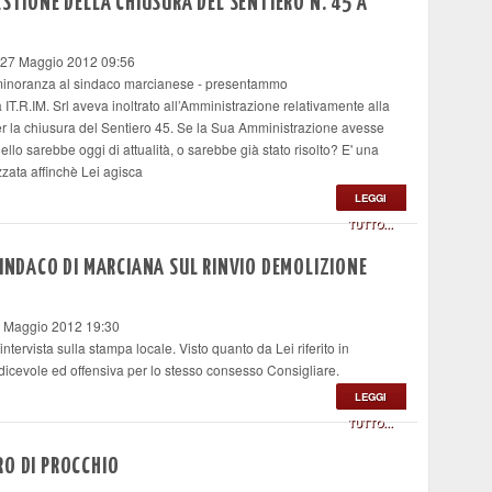
ESTIONE DELLA CHIUSURA DEL SENTIERO N. 45 A
27 Maggio 2012 09:56
i minoranza al sindaco marcianese - presentammo
 IT.R.IM. Srl aveva inoltrato all’Amministrazione relativamente alla
er la chiusura del Sentiero 45. Se la Sua Amministrazione avesse
llo sarebbe oggi di attualità, o sarebbe già stato risolto? E' una
zzata affinchè Lei agisca
LEGGI
TUTTO...
SINDACO DI MARCIANA SUL RINVIO DEMOLIZIONE
4 Maggio 2012 19:30
tervista sulla stampa locale. Visto quanto da Lei riferito in
sdicevole ed offensiva per lo stesso consesso Consigliare.
LEGGI
TUTTO...
RO DI PROCCHIO