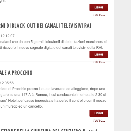
egni.
LEGGI
TUTTO...
NI DI BLACK-OUT DEI CANALI TELEVISIVI RAI
012 12:07
alarci che da ben 5 giorni i teleutenti di delle frazioni marcianesi di
ricevere il nuovo segnale digitale dei canali televisivi della RAI.
LEGGI
TUTTO...
DALE A PROCCHIO
12 05:56
iero di Procchio presso il quale lavorano ed alloggiano, dopo una
ggiare su una 147 Alfa Romeo, il cui conducente intorno alle 2.30 di
suo" Hotel, per cause imprecisate ha perso il controllo con il mezzo
 un muretto ed un cancello.
LEGGI
TUTTO...