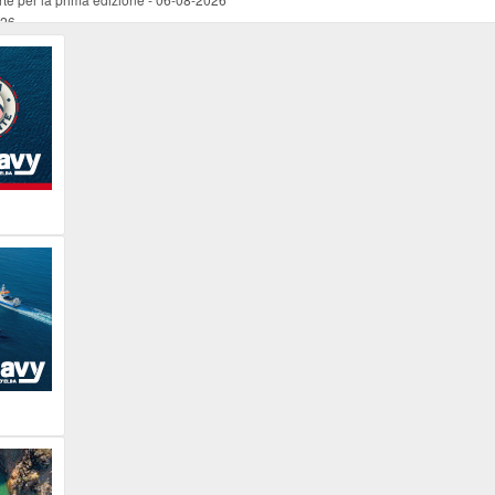
026
ucente
-
06-08-2026
 occasione del Santo Patrono
-
06-08-2026
programma della prima serata
-
06-08-2026