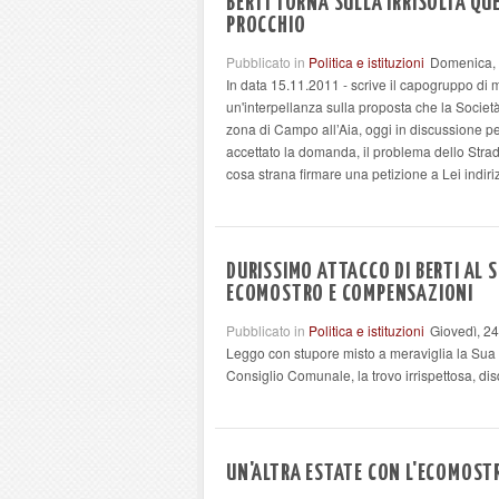
BERTI TORNA SULLA IRRISOLTA QU
PROCCHIO
Pubblicato in
Politica e istituzioni
Domenica, 
In data 15.11.2011 - scrive il capogruppo d
un'interpellanza sulla proposta che la Società
zona di Campo all’Aia, oggi in discussione p
accettato la domanda, il problema dello Strade
cosa strana firmare una petizione a Lei indiri
DURISSIMO ATTACCO DI BERTI AL 
ECOMOSTRO E COMPENSAZIONI
Pubblicato in
Politica e istituzioni
Giovedì, 2
Leggo con stupore misto a meraviglia la Sua in
Consiglio Comunale, la trovo irrispettosa, di
UN'ALTRA ESTATE CON L'ECOMOST