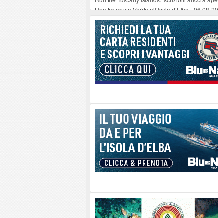
Una tartaruga Verde all’Isola d’Elba
-
06-08-2
Furgone in fiamme a Capoliveri, illeso il cond
Campo: chiusura della biblioteca comunale in
A Carpani si apre la Festa di Liberazione: il 