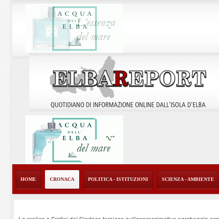
HOME
CRONACA
POLITICA - ISTITUZIONI
SCIENZA - AMBIENTE
La replica a Fratini del Sindaco ferajese sull'approssimativo parcheggio os