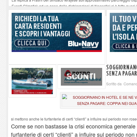
Eventi Climatici: ad un anno dalle dichiarazioni di Nocentini si è fatto quasi i
Il 10 agosto a Rio Elba ospita il concerto “Le Storie Necessarie”
-
09-08-20
Procchio - Straordinario successo del nuovo format Quiz Musicale
-
09-08-
All’Elba il traghetto non è una vacanza: è la nostra strada
-
09-08-2026
SOGGIORNANO
SENZA PAGARE
Scritto da Comand
si mettono anche le furfanterie di certi “clienti” a influire sul periodo non rose
Come se non bastasse la crisi economica generale 
furfanterie di certi “clienti” a influire sul periodo no