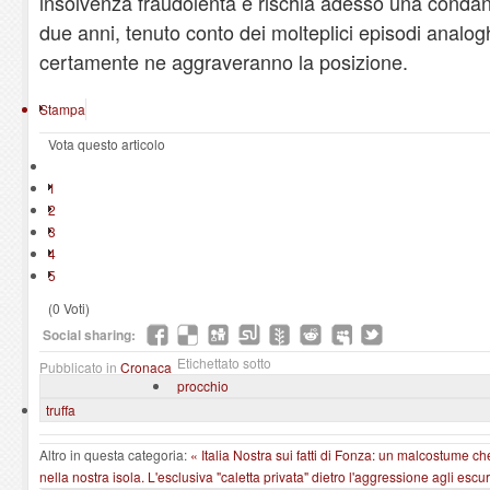
insolvenza fraudolenta e rischia adesso una condan
due anni, tenuto conto dei molteplici episodi analog
certamente ne aggraveranno la posizione.
Stampa
Vota questo articolo
1
2
3
4
5
(0 Voti)
Social sharing:
Etichettato sotto
Pubblicato in
Cronaca
procchio
truffa
Altro in questa categoria:
« Italia Nostra sui fatti di Fonza: un malcostume 
nella nostra isola.
L'esclusiva "caletta privata" dietro l'aggressione agli escur