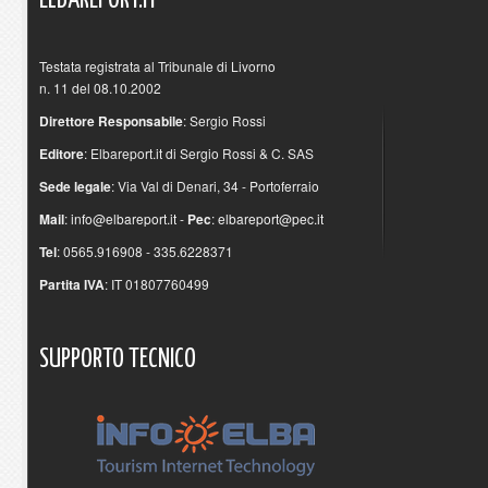
ELBAREPORT.IT
Testata registrata al Tribunale di Livorno
n. 11 del 08.10.2002
Direttore Responsabile
: Sergio Rossi
Editore
: Elbareport.it di Sergio Rossi & C. SAS
Sede legale
: Via Val di Denari, 34 - Portoferraio
Mail
:
info@elbareport.it
-
Pec
:
elbareport@pec.it
Tel
: 0565.916908 - 335.6228371
Partita IVA
: IT 01807760499
SUPPORTO
TECNICO