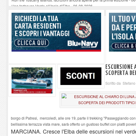
Una tartaruga Verde all’Isola d’Elba
-
06-08-2026
Furgone in fiamme a Capoliveri, illeso il conducente
-
06-08-2026
Campo: chiusura della biblioteca comunale in occasione del Santo Patrono
A Carpani si apre la Festa di Liberazione: il programma della prima serata
ESCURSIONE A
SCOPERTA DEI
Scritto da Stefan
borgo di Patresi, mercoledì, alle ore 19, parte il trekking "Passeggiando con
bellissima terrazza vista mare, sarà offerto un gustoso buffet con piatti poveri, 
MARCIANA. Cresce l'Elba delle escursioni nel verde