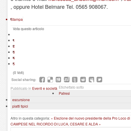
, oppure Hotel Belmare Tel. 0565 908067.
Stampa
Vota questo articolo
1
2
3
4
5
(0 Voti)
Social sharing:
Etichettato sotto
Pubblicato in
Eventi e società
Patresi
escursione
piatti tipici
Altro in questa categoria:
« Elezione del nuovo presidente della Pro Loco d
CAMPESE NEL RICORDO DI LUCA, CESARE E ALDA »