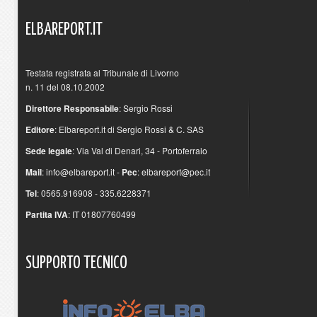
ELBAREPORT.IT
Testata registrata al Tribunale di Livorno
n. 11 del 08.10.2002
Direttore Responsabile
: Sergio Rossi
Editore
: Elbareport.it di Sergio Rossi & C. SAS
Sede legale
: Via Val di Denari, 34 - Portoferraio
Mail
:
info@elbareport.it
-
Pec
:
elbareport@pec.it
Tel
: 0565.916908 - 335.6228371
Partita IVA
: IT 01807760499
SUPPORTO
TECNICO