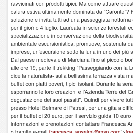
ravvicinati con prodotti tipici. Ma come attuare que
calura estiva ultimamente dominata da "Caronte"?
soluzione e invita tutti ad una passeggiata notturn
per il giorno 4 luglio. Laureata in scienze forestali 
specializzazione in conservazione della biodiversità
ambientale escursionistica, promuove, sostenuta da
imprese, un'escursione sotto la luna in uno dei più su
Dal paese medievale di Marciana fino al piccolo bor
alle ore 19, parte il trekking "Passeggiando con la L
dice la naturalista- sulla bellissima terrazza vista m
buffet con piatti poveri, tipici isolani. Durante la sera
esporranno le loro creazioni e l’Azienda Terre del G
degustazione dei suoi passiti". Quindi per vivere tut
presso Hotel Belmare di Patresi, per una gita a diffic
per il buffet di 20 euro, per il servizio guida 10 euro
informazioni e prenotazioni contattare Francesca A
o tramite e-mail
francesca_anselmi@msn.com
">
fr