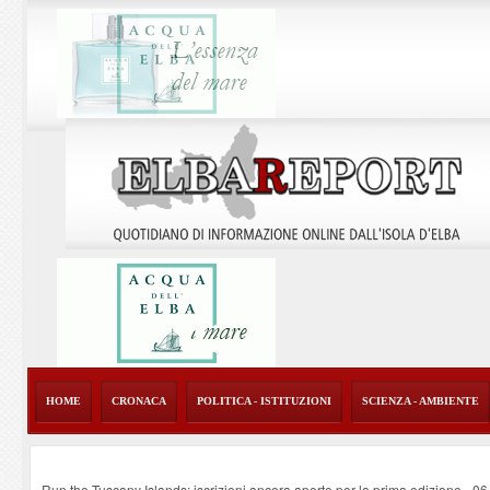
HOME
CRONACA
POLITICA - ISTITUZIONI
SCIENZA - AMBIENTE
Run the Tuscany Islands: iscrizioni ancora aperte per la prima edizione
-
06