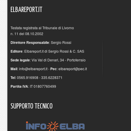
ELBAREPORT.IT
Testata registrata al Tribunale di Livorno
n. 11 del 08.10.2002
Direttore Responsabile
: Sergio Rossi
Editore
: Elbareport.it di Sergio Rossi & C. SAS
Sede legale
: Via Val di Denari, 34 - Portoferraio
Mail
:
info@elbareport.it
-
Pec
:
elbareport@pec.it
Tel
: 0565.916908 - 335.6228371
Partita IVA
: IT 01807760499
SUPPORTO
TECNICO