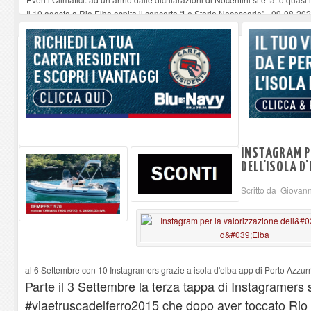
Il 10 agosto a Rio Elba ospita il concerto “Le Storie Necessarie”
-
09-08-20
Procchio - Straordinario successo del nuovo format Quiz Musicale
-
09-08-
All’Elba il traghetto non è una vacanza: è la nostra strada
-
09-08-2026
Alla libreria Mardilibri “The Chloris”, canzoni rarefatte
-
09-08-2026
INSTAGRAM P
DELL'ISOLA D
Scritto da Giovan
al 6 Settembre con 10 Instagramers grazie a isola d'elba app di Porto Azzur
Parte il 3 Settembre la terza tappa di Instagramers 
#viaetruscadelferro2015 che dopo aver toccato Rio 