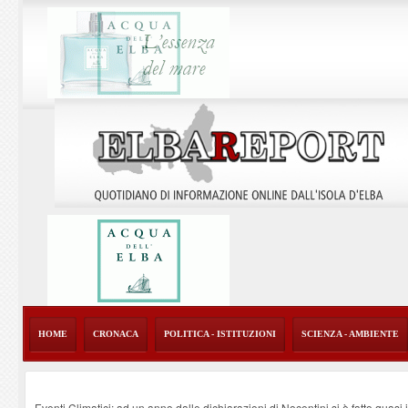
HOME
CRONACA
POLITICA - ISTITUZIONI
SCIENZA - AMBIENTE
Eventi Climatici: ad un anno dalle dichiarazioni di Nocentini si è fatto quasi i