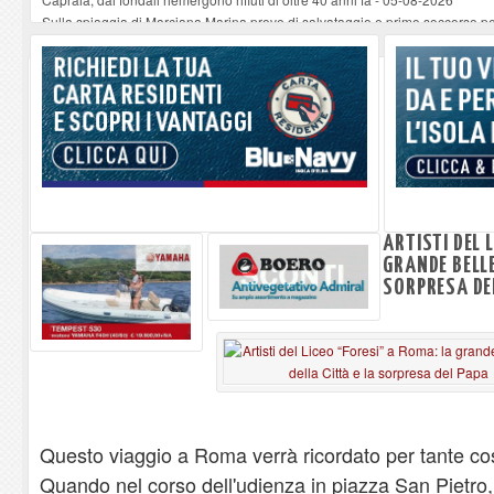
Sulla spiaggia di Marciana Marina prove di salvataggio e primo soccorso pe
Rotta Elba–Bali: il viaggio impossibile di Moira Lena Tassi approda al Mus
Il 9 e 11 agosto, due passeggiate alla scoperta di chiese, santi, antichi vigne
Danilo Casali, marinaio decorato dell’Elba e la straordinaria traversata con 
ARTISTI DEL 
GRANDE BELLE
SORPRESA DE
Questo viaggio a Roma verrà ricordato per tante cos
Quando nel corso dell'udienza in piazza San Pietr