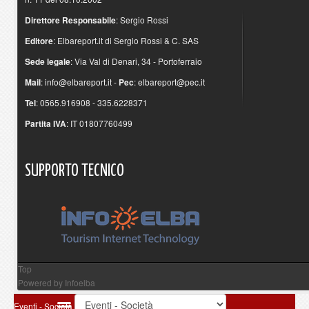
Direttore Responsabile
: Sergio Rossi
Editore
: Elbareport.it di Sergio Rossi & C. SAS
Sede legale
: Via Val di Denari, 34 - Portoferraio
Mail
:
info@elbareport.it
-
Pec
:
elbareport@pec.it
Tel
: 0565.916908 - 335.6228371
Partita IVA
: IT 01807760499
SUPPORTO
TECNICO
Top
Powered by
Infoelba
Eventi - Società