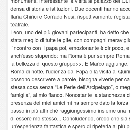
monumenti. Interessante la visita al palazzo del Qui
densa di storia e istituzioni. Due docenti hanno acc
Ilaria Chirici e Corrado Nesi, rispettivamente regist
teatrale.
Leon, uno dei più giovani partecipanti, ha detto ch
stata meglio di tutte le gite, con compagni meraviglios
l'incontro con il papa poi, emozionante è dir poco, e 
anch'esso stupendo: ma Roma è pur sempre Roma, 
la bellezza di questo gruppo>>. E Marco aggiunge:
Roma di notte, l'udienza dal Papa e la visita al Qui
possono descrivere a parole, bisogna viverle per ca
stessa cosa senza “Le Perle dell'Arcipelago”, o megl
famiglia", al mio fianco. Nonostante la stanchezza di
presenza dei miei amici mi ha sempre dato la forza d
passo in più affinché raggiungessimo insieme una m
di essere me stesso... Concludendo, credo che sia
un'esperienza fantastica e spero di ripeterla al più 