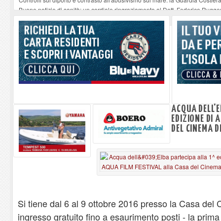
Buone notizie di sanità: un cordiale ringraziamento al Dott. Federico Rugger
Altiero Spinelli e Ursula Hirschmann all'Elba: riaffiora una testimonianza de
Capoliveri, potenziata la pulizia dei bordi stradali
-
07-08-2026
Marina di Campo tra i porti interessati dal nuovo piano dell'Autorità portual
ACQUA DELL'E
EDIZIONE DI 
DEL CINEMA D
Si tiene dal 6 al 9 ottobre 2016 presso la Casa del
ingresso gratuito fino a esaurimento posti - la prima