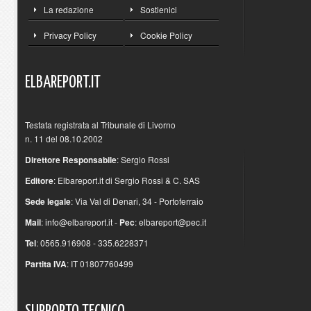
La redazione
Sostienici
Privacy Policy
Cookie Policy
ELBAREPORT.IT
Testata registrata al Tribunale di Livorno
n. 11 del 08.10.2002
Direttore Responsabile
: Sergio Rossi
Editore
: Elbareport.it di Sergio Rossi & C. SAS
Sede legale
: Via Val di Denari, 34 - Portoferraio
Mail
:
info@elbareport.it
-
Pec
:
elbareport@pec.it
Tel
: 0565.916908 - 335.6228371
Partita IVA
: IT 01807760499