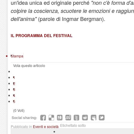
un'idea unica ed originale perché
"non c'è forma d'a
colpire la coscienza, scuotere le emozioni e raggiu
(parole di Ingmar Bergman).
dell'anima"
IL PROGRAMMA DEL FESTIVAL
Stampa
Vota questo articolo
1
2
3
4
5
(0 Voti)
Social sharing:
Etichettato sotto
Pubblicato in
Eventi e società