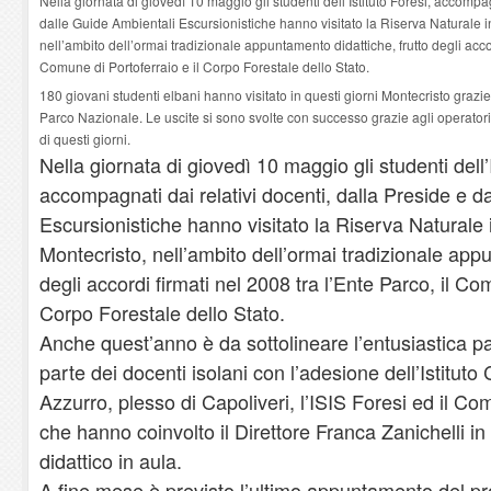
Nella giornata di giovedì 10 maggio gli studenti dell’Istituto Foresi, accompag
dalle Guide Ambientali Escursionistiche hanno visitato la Riserva Naturale in
nell’ambito dell’ormai tradizionale appuntamento didattiche, frutto degli accor
Comune di Portoferraio e il Corpo Forestale dello Stato.
180 giovani studenti elbani hanno visitato in questi giorni Montecristo grazie 
Parco Nazionale. Le uscite si sono svolte con successo grazie agli operator
di questi giorni.
Nella giornata di giovedì 10 maggio gli studenti dell’I
accompagnati dai relativi docenti, dalla Preside e d
Escursionistiche hanno visitato la Riserva Naturale in
Montecristo, nell’ambito dell’ormai tradizionale appu
degli accordi firmati nel 2008 tra l’Ente Parco, il Co
Corpo Forestale dello Stato.
Anche quest’anno è da sottolineare l’entusiastica par
parte dei docenti isolani con l’adesione dell’Istitut
Azzurro, plesso di Capoliveri, l’ISIS Foresi ed il Co
che hanno coinvolto il Direttore Franca Zanichelli in
didattico in aula.
A fine mese è previsto l’ultimo appuntamento del p