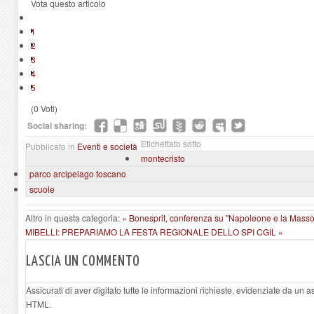
Vota questo articolo
1
2
3
4
5
(0 Voti)
Social sharing:
Etichettato sotto
Pubblicato in
Eventi e società
montecristo
parco arcipelago toscano
scuole
Altro in questa categoria:
« Bonesprit, conferenza su "Napoleone e la Masso
MIBELLI: PREPARIAMO LA FESTA REGIONALE DELLO SPI CGIL »
LASCIA UN COMMENTO
Assicurati di aver digitato tutte le informazioni richieste, evidenziate da un 
HTML.