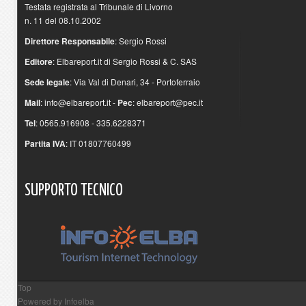
Testata registrata al Tribunale di Livorno
n. 11 del 08.10.2002
Direttore Responsabile
: Sergio Rossi
Editore
: Elbareport.it di Sergio Rossi & C. SAS
Sede legale
: Via Val di Denari, 34 - Portoferraio
Mail
:
info@elbareport.it
-
Pec
:
elbareport@pec.it
Tel
: 0565.916908 - 335.6228371
Partita IVA
: IT 01807760499
SUPPORTO
TECNICO
Top
Powered by
Infoelba