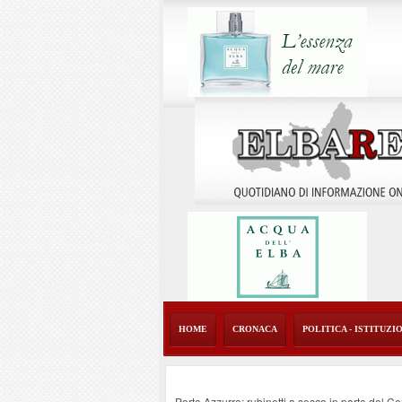
HOME
CRONACA
POLITICA - ISTITUZI
Porto Azzurro: rubinetti a secco in parte del Ce