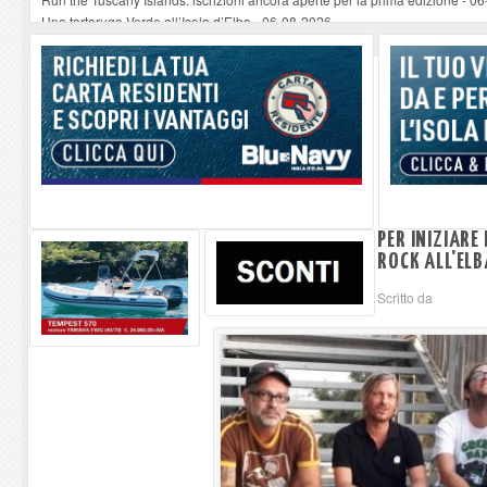
Una tartaruga Verde all’Isola d’Elba
-
06-08-2026
Furgone in fiamme a Capoliveri, illeso il conducente
-
06-08-2026
Campo: chiusura della biblioteca comunale in occasione del Santo Patrono
A Carpani si apre la Festa di Liberazione: il programma della prima serata
PER INIZIARE
ROCK ALL'ELB
Scritto da