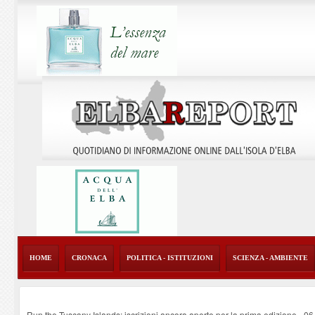
HOME
CRONACA
POLITICA - ISTITUZIONI
SCIENZA - AMBIENTE
Run the Tuscany Islands: iscrizioni ancora aperte per la prima edizione
-
06