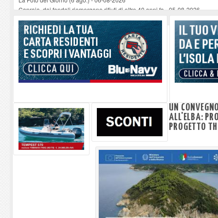
Capraia, dai fondali riemergono rifiuti di oltre 40 anni fa
-
05-08-2026
Sulla spiaggia di Marciana Marina prove di salvataggio e primo soccorso pe
Rotta Elba–Bali: il viaggio impossibile di Moira Lena Tassi approda al Mus
Il 9 e 11 agosto, due passeggiate alla scoperta di chiese, santi, antichi vigne
UN CONVEGNO 
ALL'ELBA: PR
PROGETTO TH