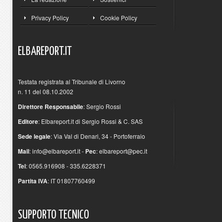
Privacy Policy
Cookie Policy
ELBAREPORT.IT
Testata registrata al Tribunale di Livorno
n. 11 del 08.10.2002
Direttore Responsabile
: Sergio Rossi
Editore
: Elbareport.it di Sergio Rossi & C. SAS
Sede legale
: Via Val di Denari, 34 - Portoferraio
Mail
:
info@elbareport.it
-
Pec
:
elbareport@pec.it
Tel
: 0565.916908 - 335.6228371
Partita IVA
: IT 01807760499
SUPPORTO
TECNICO