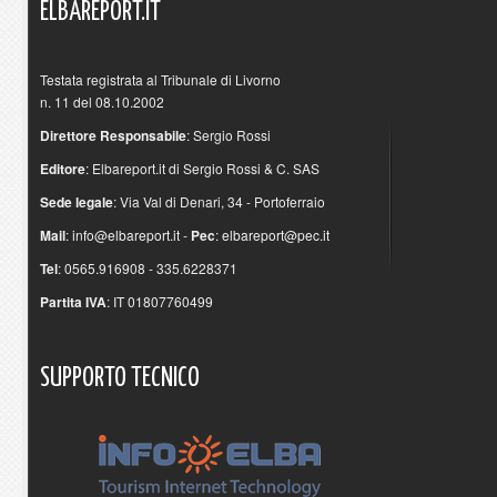
ELBAREPORT.IT
Testata registrata al Tribunale di Livorno
n. 11 del 08.10.2002
Direttore Responsabile
: Sergio Rossi
Editore
: Elbareport.it di Sergio Rossi & C. SAS
Sede legale
: Via Val di Denari, 34 - Portoferraio
Mail
:
info@elbareport.it
-
Pec
:
elbareport@pec.it
Tel
: 0565.916908 - 335.6228371
Partita IVA
: IT 01807760499
SUPPORTO
TECNICO