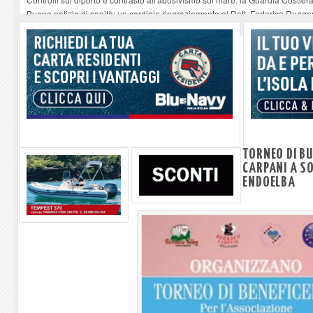
Buone notizie di sanità: un cordiale ringraziamento al Dott. Federico Rugger
Altiero Spinelli e Ursula Hirschmann all'Elba: riaffiora una testimonianza de
Capoliveri, potenziata la pulizia dei bordi stradali
-
07-08-2026
Marina di Campo tra i porti interessati dal nuovo piano dell'Autorità portual
TORNEO DI BU
CARPANI A S
ENDOELBA