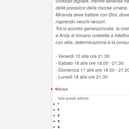
clickbait digitale, mentre Miranda h
delle pressioni delle risorse umane
Miranda deve trattare con Dior, dov
riaprendo vecchi rancori.
Tra lo scontro generazionale, la cris
e Andy si trovano costrette a ridefinir
con stile, determinazione e la consu
- Venerdì 15 alle ore 21.30
- Sabato 16 alle ore 18.00 - 21.30
- Domenica 17 alle ore 18.00 - 21.3
- Lunedì 18 alle ore 21.30
Stampa
Vota questo articolo
1
2
3
4