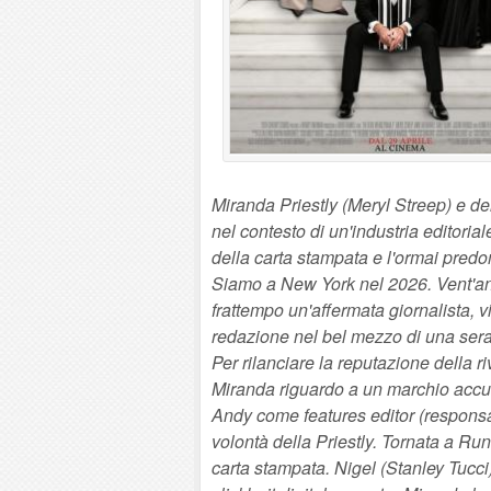
Miranda Priestly (Meryl Streep) e d
nel contesto di un'industria editoria
della carta stampata e l'ormai predom
Siamo a New York nel 2026. Vent'an
frattempo un'affermata giornalista, 
redazione nel bel mezzo di una serat
Per rilanciare la reputazione della r
Miranda riguardo a un marchio accus
Andy come features editor (responsabi
volontà della Priestly. Tornata a Ru
carta stampata. Nigel (Stanley Tucci) 