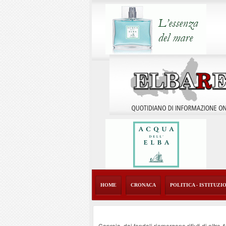
HOME
CRONACA
POLITICA - ISTITUZI
Capraia, dai fondali riemergono rifiuti di oltre 