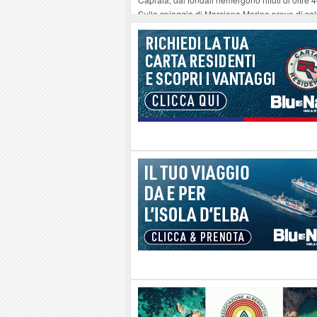
Sulla spiaggia di Marciana Marina prove di sal
Rotta Elba–Bali: il viaggio impossibile di Mo
Il 9 e 11 agosto, due passeggiate alla scoperta d
Danilo Casali, marinaio decorato dell’Elba e la