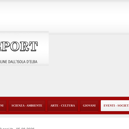
ONI
SCIENZA - AMBIENTE
ARTE - CULTURA
GIOVANI
EVENTI - SOCIE
40 anni fa
-
05-08-2026