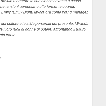
a dovuto moderare la sua storica severità a causa
. Le tensioni aumentano ulteriormente quando
e Emily (Emily Blunt) lavora ora come brand manager,
i del settore e le sfide personali del presente, Miranda
e i loro ruoli di donne di potere, affrontando il futuro
eta ironia.
0