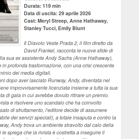
Durata: 119 min
Data di uscita: 29 aprile 2026
Cast: Meryl Streep, Anne Hathaway,
Stanley Tucci, Emily Blunt
Il Diavolo Veste Prada 2, il film diretto da
David Frankel, racconta le nuove sfide di
ella sua ex assistente Andy Sachs (Anne Hathaway),
le in profonda trasformazione, con una crisi crescente
inio dei media digitali.
ni dopo aver lasciato Runway, Andy, diventata nel
viene improvvisamente licenziata insieme a tutta la sua
a di gala in cui avrebbe dovuto ritirare un premio.
ivista e risolvere uno scandalo che ha coinvolto
ato di sfruttamento, l'editore decide di assumere
le dei servizi speciali), a totale insaputa e contro la
nway, Andy trova un ambiente stravolto dal calo della
le spiega che la rivista è costretta a inseguire il