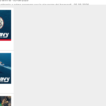
vataggio e primo soccorso per la sicurezza dei bagnanti
-
05-08-2026
ira Lena Tassi approda al Museo Bolano
-
05-08-2026
i chiese, santi, antichi vigneti e mulini
-
05-08-2026
 straordinaria traversata con la nave “Pietro Orseolo”
-
05-08-2026