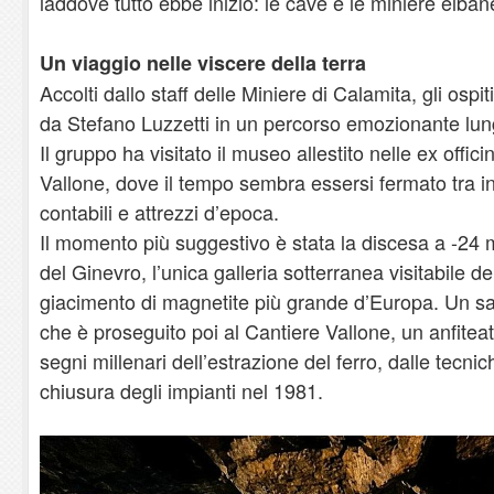
laddove tutto ebbe inizio: le cave e le miniere elban
​Un viaggio nelle viscere della terra
​Accolti dallo staff delle Miniere di Calamita, gli ospit
da Stefano Luzzetti in un percorso emozionante lungo
Il gruppo ha visitato il museo allestito nelle ex off
Vallone, dove il tempo sembra essersi fermato tra infe
contabili e attrezzi d’epoca.
​Il momento più suggestivo è stata la discesa a -24 m
del Ginevro, l’unica galleria sotterranea visitabile de
giacimento di magnetite più grande d’Europa. Un sal
che è proseguito poi al Cantiere Vallone, un anfiteat
segni millenari dell’estrazione del ferro, dalle tecnic
chiusura degli impianti nel 1981.