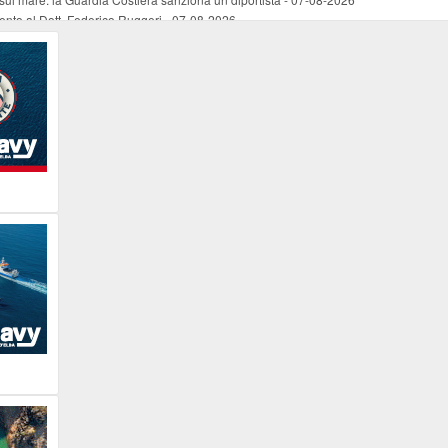
mento al Dott. Federico Ruggeri
-
07-08-2026
riaffiora una testimonianza del 1966
-
07-08-2026
ali
-
07-08-2026
vo piano dell'Autorità portuale regionale
-
07-08-2026