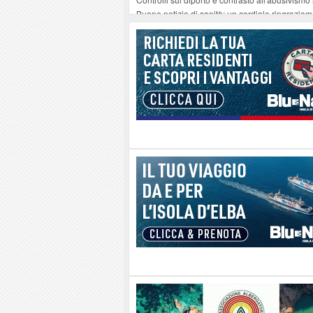
Buone notizie di sanità: un cordiale ringrazia
Altiero Spinelli e Ursula Hirschmann all'Elba: 
Capoliveri, potenziata la pulizia dei bordi strad
Marina di Campo tra i porti interessati dal nuo