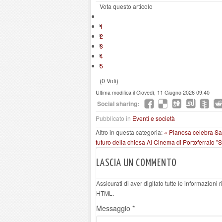
Vota questo articolo
1
2
3
4
5
(0 Voti)
Ultima modifica il Giovedì, 11 Giugno 2026 09:40
Social sharing:
Pubblicato in
Eventi e società
Altro in questa categoria:
« Pianosa celebra Sa
futuro della chiesa
Al Cinema di Portoferraio "
LASCIA UN COMMENTO
Assicurati di aver digitato tutte le informazioni
HTML.
Messaggio *