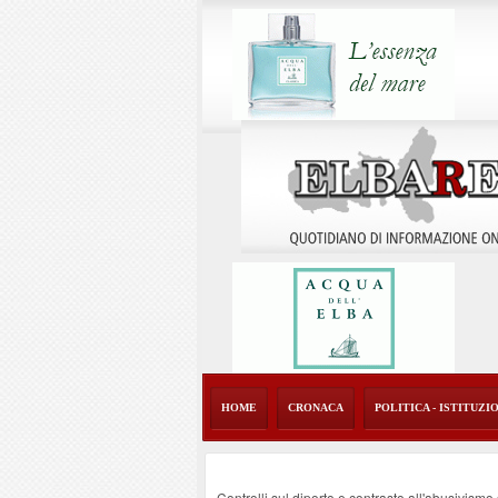
HOME
CRONACA
POLITICA - ISTITUZI
Controlli sul diporto e contrasto all'abusivism