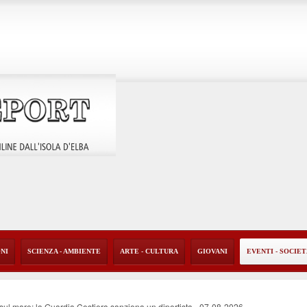
ONI
SCIENZA - AMBIENTE
ARTE - CULTURA
GIOVANI
EVENTI - SOCIE
o sul mare: la Guardia Costiera sanziona un diportista
-
07-08-2026