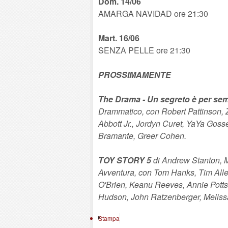
Dom. 14/06
AMARGA NAVIDAD ore 21:30
Mart. 16/06
SENZA PELLE ore 21:30
PROSSIMAMENTE
The Drama - Un segreto è per se
Drammatico, con Robert Pattinson,
Abbott Jr., Jordyn Curet, YaYa Goss
Bramante, Greer Cohen.
TOY STORY 5
di Andrew Stanton, 
Avventura, con Tom Hanks, Tim All
O'Brien, Keanu Reeves, Annie Potts
Hudson, John Ratzenberger, Melissa
Stampa