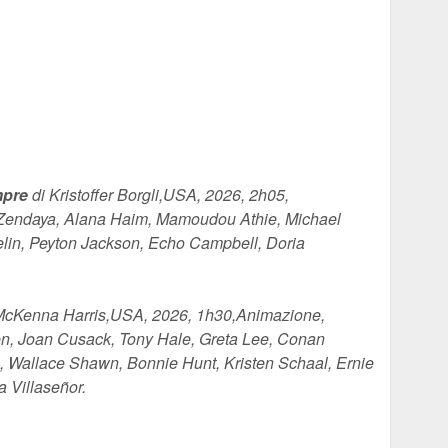
mpre
di Kristoffer Borgli,USA, 2026, 2h05,
 Zendaya, Alana Haim, Mamoudou Athie, Michael
elin, Peyton Jackson, Echo Campbell, Doria
McKenna Harris,USA, 2026, 1h30,Animazione,
en, Joan Cusack, Tony Hale, Greta Lee, Conan
, Wallace Shawn, Bonnie Hunt, Kristen Schaal, Ernie
 Villaseñor.