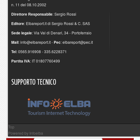
n. 11 del 08.10.2002
Direttore Responsabile
: Sergio Rossi
Editore
: Elbareport.it di Sergio Rossi & C. SAS
Sede legale
: Via Val di Denari, 34 - Portoferraio
Mail
:
info@elbareport.it
-
Pec
:
elbareport@pec.it
Tel
: 0565.916908 - 335.6228371
Partita IVA
: IT 01807760499
SUPPORTO
TECNICO
Top
Powered by
Infoelba