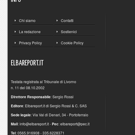
Chi siamo
Contatti
La redazione
Sostienici
Privacy Policy
Cookie Policy
ELBAREPORT.IT
Testata registrata al Tribunale di Livorno
n. 11 del 08.10.2002
Direttore Responsabile
: Sergio Rossi
Editore
: Elbareport.it di Sergio Rossi & C. SAS
Sede legale
: Via Val di Denari, 34 - Portoferraio
Mail
:
info@elbareport.it
-
Pec
:
elbareport@pec.it
Tel
: 0565.916908 - 335.6228371