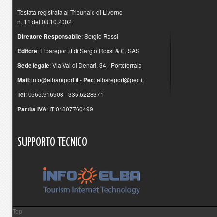
Testata registrata al Tribunale di Livorno
n. 11 del 08.10.2002
Direttore Responsabile
: Sergio Rossi
Editore
: Elbareport.it di Sergio Rossi & C. SAS
Sede legale
: Via Val di Denari, 34 - Portoferraio
Mail
:
info@elbareport.it
-
Pec
:
elbareport@pec.it
Tel
: 0565.916908 - 335.6228371
Partita IVA
: IT 01807760499
SUPPORTO
TECNICO
Top