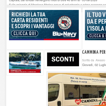
Sulla spiaggia di Marciana Marina prove di salvataggio e primo soccorso pe
Rotta Elba–Bali: il viaggio impossibile di Moira Lena Tassi approda al Mus
Il 9 e 11 agosto, due passeggiate alla scoperta di chiese, santi, antichi vigne
Danilo Casali, marinaio decorato dell’Elba e la straordinaria traversata con 
CAMMINA PER 
Scritto da Alessi
Giovedì, 02 Lugl