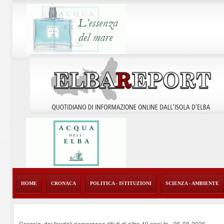
HOME
CRONACA
POLITICA - ISTITUZIONI
SCIENZA - AMBIENTE
Capraia, dai fondali riemergono rifiuti di oltre 40 anni fa
-
05-08-2026