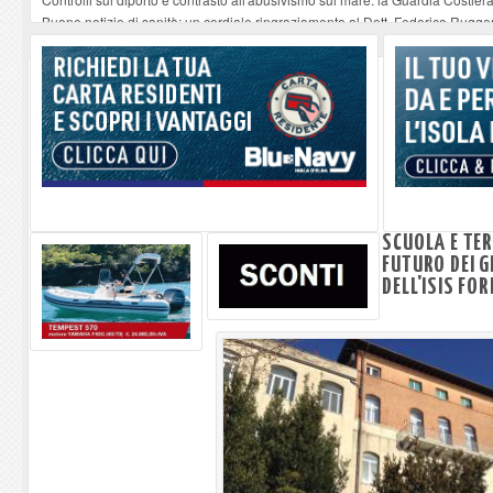
Buone notizie di sanità: un cordiale ringraziamento al Dott. Federico Rugger
Altiero Spinelli e Ursula Hirschmann all'Elba: riaffiora una testimonianza de
Capoliveri, potenziata la pulizia dei bordi stradali
-
07-08-2026
Marina di Campo tra i porti interessati dal nuovo piano dell'Autorità portual
SCUOLA E TER
FUTURO DEI G
DELL'ISIS FOR