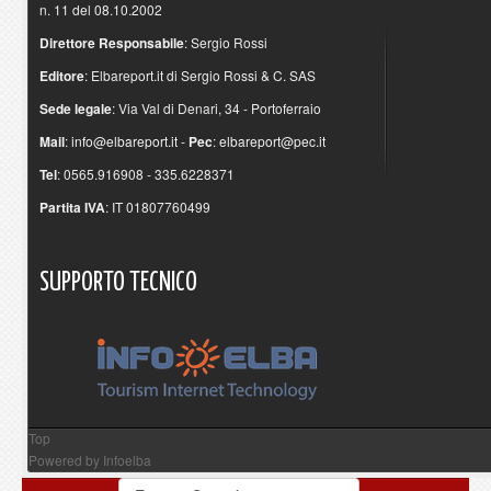
n. 11 del 08.10.2002
Direttore Responsabile
: Sergio Rossi
Editore
: Elbareport.it di Sergio Rossi & C. SAS
Sede legale
: Via Val di Denari, 34 - Portoferraio
Mail
:
info@elbareport.it
-
Pec
:
elbareport@pec.it
Tel
: 0565.916908 - 335.6228371
Partita IVA
: IT 01807760499
SUPPORTO
TECNICO
Top
Powered by
Infoelba