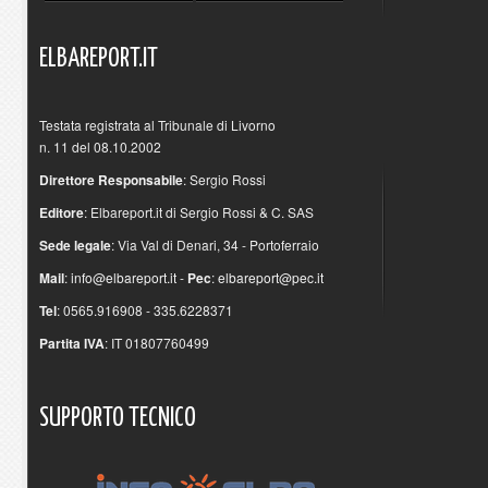
ELBAREPORT.IT
Testata registrata al Tribunale di Livorno
n. 11 del 08.10.2002
Direttore Responsabile
: Sergio Rossi
Editore
: Elbareport.it di Sergio Rossi & C. SAS
Sede legale
: Via Val di Denari, 34 - Portoferraio
Mail
:
info@elbareport.it
-
Pec
:
elbareport@pec.it
Tel
: 0565.916908 - 335.6228371
Partita IVA
: IT 01807760499
SUPPORTO
TECNICO