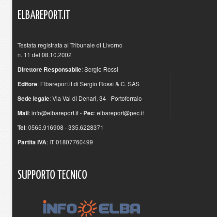
ELBAREPORT.IT
Testata registrata al Tribunale di Livorno
n. 11 del 08.10.2002
Direttore Responsabile
: Sergio Rossi
Editore
: Elbareport.it di Sergio Rossi & C. SAS
Sede legale
: Via Val di Denari, 34 - Portoferraio
Mail
:
info@elbareport.it
-
Pec
:
elbareport@pec.it
Tel
: 0565.916908 - 335.6228371
Partita IVA
: IT 01807760499
SUPPORTO
TECNICO