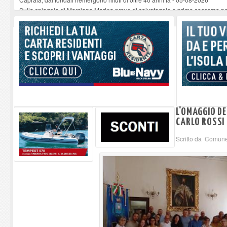
Sulla spiaggia di Marciana Marina prove di salvataggio e primo soccorso pe
Rotta Elba–Bali: il viaggio impossibile di Moira Lena Tassi approda al Mus
Il 9 e 11 agosto, due passeggiate alla scoperta di chiese, santi, antichi vigne
Danilo Casali, marinaio decorato dell’Elba e la straordinaria traversata con 
L'OMAGGIO DE
CARLO ROSSI 
Scritto da Comune 