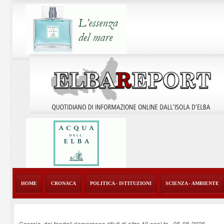
HOME
CRONACA
POLITICA - ISTITUZIONI
SCIENZA - AMBIENTE
Capraia, dai fondali riemergono rifiuti di oltre 40 anni fa
-
05-08-2026