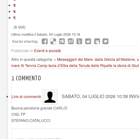
3
4
5
(6 Voti)
Ultima modifica il Sabato, 04 Luglio 2026 10:18
Social sharing:
Pubblicato in
Eventi e società
Altro in questa categoria:
« Messaggeri del Mare: dalla Grecia all'Abetone, un
mare
Al Tennis Camp Isola d’Elba della Tenuta delle Ripalte la storia di Giu
1
COMMENTO
SABATO, 04 LUGLIO 2026 10:38
INV
Link al commento
Buona pensione grande CARLO!
CISL FP
STEFANO.CATALUCCI