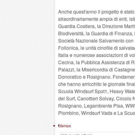
Anche quest'anno il progetto è stato
straordinariamente ampia di enti, ist
Guardia Costiera, la Direzione Maritt
Biodiversità, la Guardia di Finanza, i
Società Nazionale Salvamento con l
Follonica, le unità cinofile di sa
Italia e numerose associazioni di vol
Cecina, la Pubblica Assistenza di Ro
Palazzi, la Misericordia di Castagne
Donoratico e Rosignano. Fondamentale
che hanno arricchito le giornate finali
Scuola Windsurf Spot1, Heavy Wat
del Surf, Canottieri Solvay, Circo
Rosignano, Legambiente Pisa, WWF 
Piombino, Windsurf Vada e La Scuo
Stampa