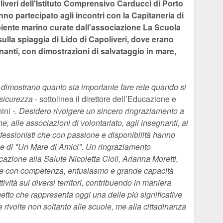
liveri dell'Istituto Comprensivo Carducci di Porto
nno partecipato agli incontri con la Capitaneria di
ambiente marino curate dall'associazione La Scuola
sulla spiaggia di Lido di Capoliveri, dove erano
nanti, con dimostrazioni di salvataggio in mare,
ti dimostrano quanto sia importante fare rete quando si
sicurezza -
sottolinea il direttore dell’Educazione e
ini
-. Desidero rivolgere un sincero ringraziamento a
dine, alle associazioni di volontariato, agli insegnanti, ai
professionisti che con passione e disponibilità hanno
e di "Un Mare di Amici". Un ringraziamento
cazione alla Salute Nicoletta Cioli, Arianna Moretti,
che con competenza, entusiasmo e grande capacità
ività sui diversi territori, contribuendo in maniera
getto che rappresenta oggi una delle più significative
 rivolte non soltanto alle scuole, me alla cittadinanza