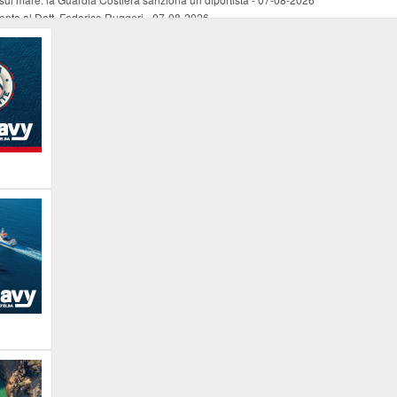
mento al Dott. Federico Ruggeri
-
07-08-2026
riaffiora una testimonianza del 1966
-
07-08-2026
ali
-
07-08-2026
vo piano dell'Autorità portuale regionale
-
07-08-2026