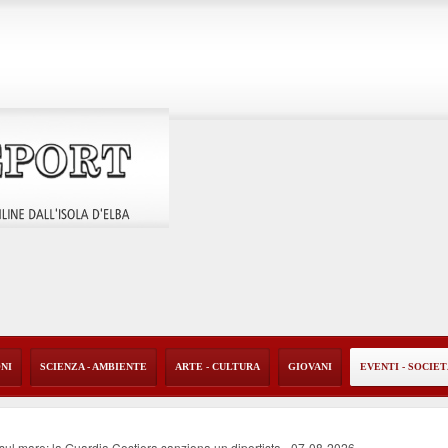
ONI
SCIENZA - AMBIENTE
ARTE - CULTURA
GIOVANI
EVENTI - SOCIE
o sul mare: la Guardia Costiera sanziona un diportista
-
07-08-2026