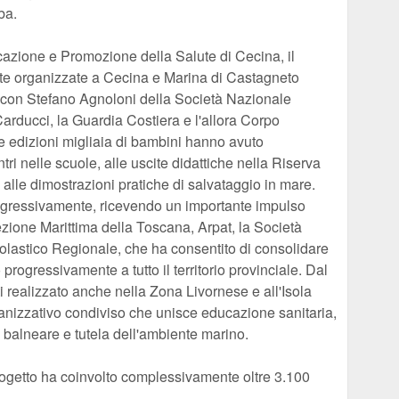
ba.
cazione e Promozione della Salute di Cecina, il
ate organizzate a Cecina e Marina di Castagneto
 con Stefano Agnoloni della Società Nazionale
rducci, la Guardia Costiera e l'allora Corpo
me edizioni migliaia di bambini hanno avuto
ntri nelle scuole, alle uscite didattiche nella Riserva
alle dimostrazioni pratiche di salvataggio in mare.
progressivamente, ricevendo un importante impulso
rezione Marittima della Toscana, Arpat, la Società
olastico Regionale, che ha consentito di consolidare
progressivamente a tutto il territorio provinciale. Dal
i realizzato anche nella Zona Livornese e all'Isola
nizzativo condiviso che unisce educazione sanitaria,
 balneare e tutela dell'ambiente marino.
rogetto ha coinvolto complessivamente oltre 3.100