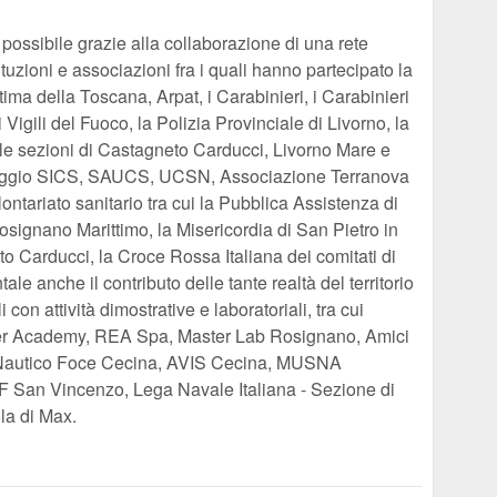
 possibile grazie alla collaborazione di una rete
ituzioni e associazioni fra i quali hanno partecipato la
ima della Toscana, Arpat, i Carabinieri, i Carabinieri
 Vigili del Fuoco, la Polizia Provinciale di Livorno, la
e sezioni di Castagneto Carducci, Livorno Mare e
lvataggio SICS, SAUCS, UCSN, Associazione Terranova
ontariato sanitario tra cui la Pubblica Assistenza di
signano Marittimo, la Misericordia di San Pietro in
to Carducci, la Croce Rossa Italiana dei comitati di
 anche il contributo delle tante realtà del territorio
 con attività dimostrative e laboratoriali, tra cui
er Academy, REA Spa, Master Lab Rosignano, Amici
lo Nautico Foce Cecina, AVIS Cecina, MUSNA
San Vincenzo, Lega Navale Italiana - Sezione di
la di Max.