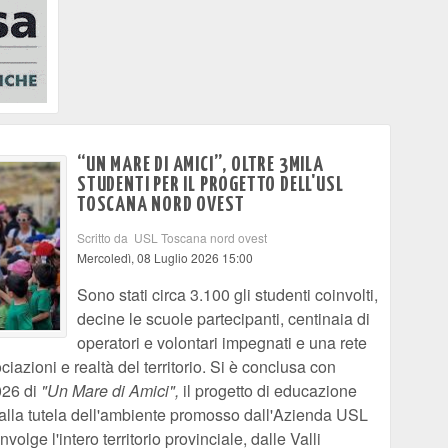
“UN MARE DI AMICI”, OLTRE 3MILA
STUDENTI PER IL PROGETTO DELL'USL
TOSCANA NORD OVEST
Scritto da USL Toscana nord ovest
Mercoledì, 08 Luglio 2026 15:00
Sono stati circa 3.100 gli studenti coinvolti,
decine le scuole partecipanti, centinaia di
operatori e volontari impegnati e una rete
ciazioni e realtà del territorio. Si è conclusa con
026 di
"Un Mare di Amici",
il progetto di educazione
e alla tutela dell'ambiente promosso dall'Azienda USL
lge l'intero territorio provinciale, dalle Valli