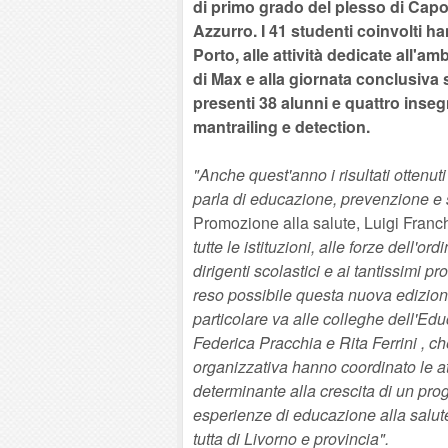
di primo grado del plesso di Capo
Azzurro. I 41 studenti coinvolti ha
Porto, alle attività dedicate all'
di Max e alla giornata conclusiva 
presenti 38 alunni e quattro inseg
mantrailing e detection.
"Anche quest'anno i risultati ottenu
parla di educazione, prevenzione e 
Promozione alla salute, Luigi Franch
tutte le istituzioni, alle forze dell'or
dirigenti scolastici e ai tantissimi 
reso possibile questa nuova edizion
particolare va alle colleghe dell'Edu
Federica Pracchia e Rita Ferrini , 
organizzativa hanno coordinato le att
determinante alla crescita di un pro
esperienze di educazione alla salute
tutta di Livorno e provincia".