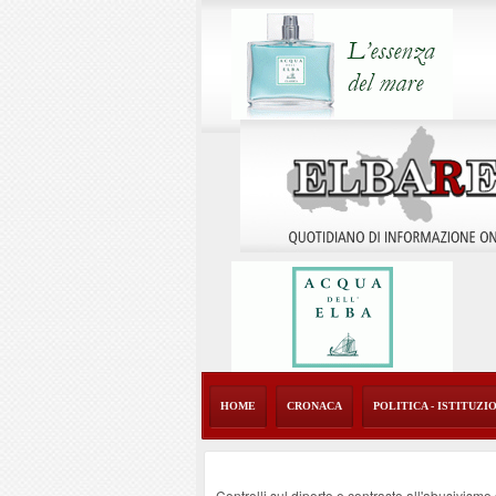
HOME
CRONACA
POLITICA - ISTITUZI
Controlli sul diporto e contrasto all'abusivism