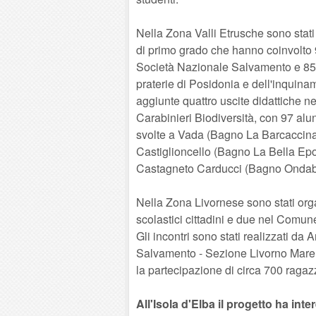
Nella Zona Valli Etrusche sono stati 
di primo grado che hanno coinvolto 
Società Nazionale Salvamento e 850
praterie di Posidonia e dell'inquina
aggiunte quattro uscite didattiche n
Carabinieri Biodiversità, con 97 alun
svolte a Vada (Bagno La Barcaccina)
Castiglioncello (Bagno La Bella Ep
Castagneto Carducci (Bagno Ondablu
Nella Zona Livornese sono stati organi
scolastici cittadini e due nel Comun
Gli incontri sono stati realizzati da
Salvamento - Sezione Livorno Mare. 
la partecipazione di circa 700 ragazz
All'Isola d'Elba il progetto ha in