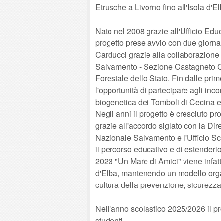
Etrusche a Livorno fino all'Isola d'El
Nato nel 2008 grazie all'Ufficio Edu
progetto prese avvio con due giorn
Carducci grazie alla collaborazione
Salvamento - Sezione Castagneto Ca
Forestale dello Stato. Fin dalle pri
l'opportunità di partecipare agli inco
biogenetica dei Tomboli di Cecina e 
Negli anni il progetto è cresciuto 
grazie all'accordo siglato con la Di
Nazionale Salvamento e l'Ufficio Sc
il percorso educativo e di estenderlo 
2023 "Un Mare di Amici" viene infatt
d'Elba, mantenendo un modello orga
cultura della prevenzione, sicurezza
Nell'anno scolastico 2025/2026 il p
studenti.