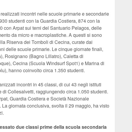
realizzati incontri nelle scuole primarie e secondarie
930 studenti con la Guardia Costiera, 874 con la
 con Arpat sui temi del Santuario Pelagos, delle
mento da micro e macroplastiche. A questi si sono
ella Riserva dei Tomboli di Cecina, curate dai
ni delle scuole primarie. Le cinque giornate finali,
, Rosignano (Bagno Lillatro), Caletta di
oque), Cecina (Scuola Windsurf Spot1) e Marina di
), hanno coinvolto circa 1.350 studenti.
zzati incontri in 45 classi, di cui 43 negli istituti
e di Collesalvetti, raggiungendo circa 1.050 studenti.
 Arpat, Guardia Costiera e Società Nazionale
La giornata conclusiva, svolta il 29 maggio, ha visto
i.
teressato due classi prime della scuola secondaria