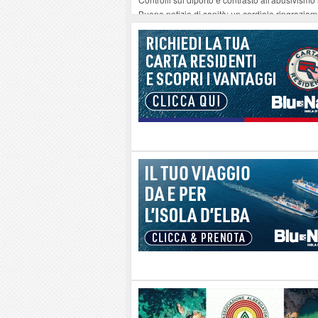
Buone notizie di sanità: un cordiale ringrazia
Altiero Spinelli e Ursula Hirschmann all'Elba: 
Capoliveri, potenziata la pulizia dei bordi strad
Marina di Campo tra i porti interessati dal nuo