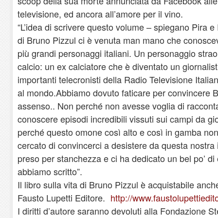
scoop della sua morte annunciata da Facebook alle g
televisione, ed ancora all’amore per il vino.
“L’idea di scrivere questo volume – spiegano Pira e F
di Bruno Pizzul ci è venuta man mano che conosce
più grandi personaggi italiani. Un personaggio stra
calcio: un ex calciatore che è diventato un giornalis
importanti telecronisti della Radio Televisione Itali
al mondo.Abbiamo dovuto faticare per convincere Br
assenso.. Non perché non avesse voglia di raccontare
conoscere episodi incredibili vissuti sui campi da gi
perché questo omone così alto e così in gamba no
cercato di convincerci a desistere da questa nostra 
preso per stanchezza e ci ha dedicato un bel po’ di 
abbiamo scritto”.
Il libro sulla vita di Bruno Pizzul è acquistabile anch
Fausto Lupetti Editore.
http://www.faustolupettiedit
I diritti d’autore saranno devoluti alla Fondazione 