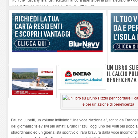
Una tartaruga Verde all’Isola d’Elba
-
06-08-2026
Furgone in fiamme a Capoliveri, illeso il conducente
-
06-08-2026
Campo: chiusura della biblioteca comunale in occasione del Santo Patrono
A Carpani si apre la Festa di Liberazione: il programma della prima serata
UN LIBRO SU 
IL CALCIO PUL
BENEFICENZA
Fausto Lupetti, un volume intitolato “Una voce Nazionale”, scritto da Frances
dei giornalisti televisivi più amati: Bruno Pizzul, oggi uno dei volti più popol
straordinario ed un giornalista sportivo di rara bravura dalla voce inconfondib