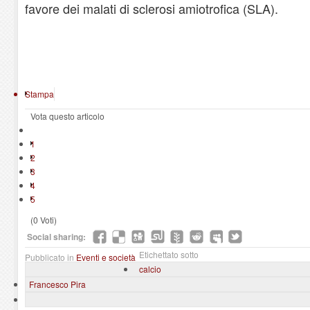
favore dei malati di sclerosi amiotrofica (SLA).
Stampa
Vota questo articolo
1
2
3
4
5
(0 Voti)
Social sharing:
Etichettato sotto
Pubblicato in
Eventi e società
calcio
Francesco Pira