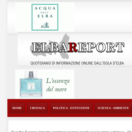
HOME
CRONACA
POLITICA - ISTITUZIONI
SCIENZA - AMBIENTE
Run the Tuscany Islands: iscrizioni ancora aperte per la prima edizione
-
06