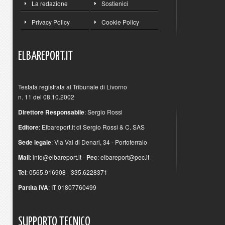
La redazione
Sostienici
Privacy Policy
Cookie Policy
ELBAREPORT.IT
Testata registrata al Tribunale di Livorno
n. 11 del 08.10.2002
Direttore Responsabile
: Sergio Rossi
Editore
: Elbareport.it di Sergio Rossi & C. SAS
Sede legale
: Via Val di Denari, 34 - Portoferraio
Mail
:
info@elbareport.it
-
Pec
:
elbareport@pec.it
Tel
: 0565.916908 - 335.6228371
Partita IVA
: IT 01807760499
SUPPORTO
TECNICO