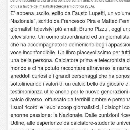
perchè racconta la vita di una bella persona. I diritti d’autore saranno devo
onlus a favore dei malati di sclerosi amiotrofica (SLA).
E’ appena uscito, edito da Fausto Lupetti, un volume
Nazionale”, scritto da Francesco Pira e Matteo Femia
giornalisti televisivi più amati: Bruno Pizzul, oggi uno
televisione. Un uomo straordinario ed un giornalista
che ha accompagnato le domeniche degli appassiona
voce inconfondibile. Un libro piacevolissimo per tutt
una bella persona. Calciatore prima e telecronista dop
mondo e ci ha potuto raccontare attraverso la narrazi
aneddoti curiosi e i grandi personaggi che ha conosc
sottolineando i valori di un calcio bello da giocare 
testimonianza utile anche per le nuove generazioni 
calcio diverso, offuscato da terribili ombre e person
I suoi ricordi e i suoi scoop giornalistici, i dialoghi
enorme passione: la Nazionale. Dalle punizioni ricevu
Udine, alle esperienze da calciatore-studente univers