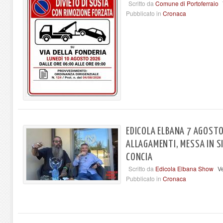
Scritto da
Comune di Portoferraio
Pubblicato in
Cronaca
EDICOLA ELBANA 7 AGOSTO
ALLAGAMENTI, MESSA IN S
CONCIA
Scritto da
Edicola Elbana Show
V
Pubblicato in
Cronaca