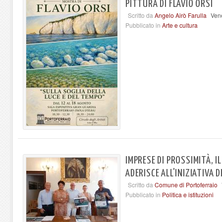
PITTURA DI FLAVIO ORSI
Scritto da
Angelo Airò Farulla
Ven
Pubblicato in
Arte e cultura
IMPRESE DI PROSSIMITÀ, 
ADERISCE ALL'INIZIATIVA 
Scritto da
Comune di Portoferraio
Pubblicato in
Politica e istituzioni