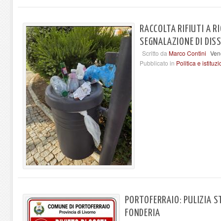
RACCOLTA RIFIUTI A R
SEGNALAZIONE DI DISS
Scritto da
Marco Contini
Ven
Pubblicato in
Politica e istituzi
PORTOFERRAIO: PULIZIA S
FONDERIA