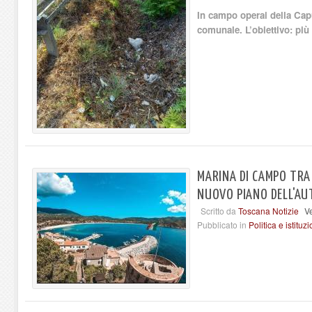
In campo operai della Capu
comunale. L’obiettivo: più
MARINA DI CAMPO TRA 
NUOVO PIANO DELL'AU
Scritto da
Toscana Notizie
V
Pubblicato in
Politica e istituzi