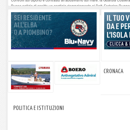
Buone notizie di sanità: un cordiale ringraziamento al Dott. Federico Rugger
Altiero Spinelli e Ursula Hirschmann all'Elba: riaffiora una testimonianza de
Capoliveri, potenziata la pulizia dei bordi stradali
-
07-08-2026
Marina di Campo tra i porti interessati dal nuovo piano dell'Autorità portual
CRONACA
POLITICA E ISTITUZIONI