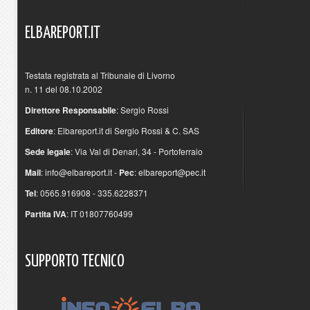
ELBAREPORT.IT
Testata registrata al Tribunale di Livorno
n. 11 del 08.10.2002
Direttore Responsabile
: Sergio Rossi
Editore
: Elbareport.it di Sergio Rossi & C. SAS
Sede legale
: Via Val di Denari, 34 - Portoferraio
Mail
:
info@elbareport.it
-
Pec
:
elbareport@pec.it
Tel
: 0565.916908 - 335.6228371
Partita IVA
: IT 01807760499
SUPPORTO
TECNICO