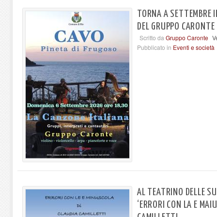
TORNA A SETTEMBRE 
DEL GRUPPO CARONTE
Scritto da
Gruppo Caronte
V
Pubblicato in
Eventi e società
AL TEATRINO DELLE S
‘ERRORI CON LA E MAI