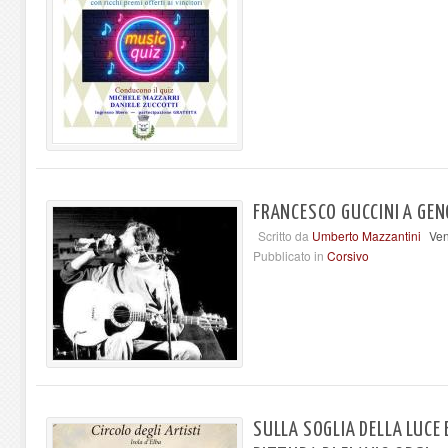
FRANCESCO GUCCINI A GEN
Scritto da
Umberto Mazzantini
Ven
Pubblicato in
Corsivo
SULLA SOGLIA DELLA LUCE 