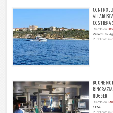
CONTROLLI
ALL'ABUSI
COSTIERA 
Scritto da
Uff
Venerdì, 07 A
Pubblicato in
BUONE NOT
RINGRAZIA
RUGGERI
Scritto da
Fam
11:54
Pubblicato in