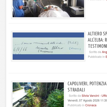
ALTIERO S
ALL'ELBA: 
TESTIMONI
Scritto da
Ang
Pubblicato in
E
CAPOLIVERI, POTENZIA
STRADALI
Scritto da
Silvia Vancini - Uf
Venerdì, 07 Agosto 2026 11:3
Pubblicato in
Cronaca