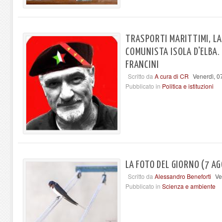
TRASPORTI MARITTIMI, LA
COMUNISTA ISOLA D'ELBA.
FRANCINI
Scritto da
A cura di CR
Venerdì, 0
Pubblicato in
Politica e istituzioni
LA FOTO DEL GIORNO (7 AG
Scritto da
Alessandro Beneforti
Ve
Pubblicato in
Scienza e ambiente