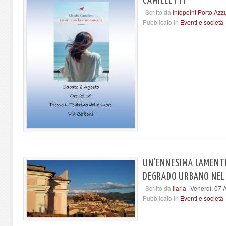
CAMILLETTI
Scritto da
Infopoint Porto Azz
Pubblicato in
Eventi e società
UN'ENNESIMA LAMENTEL
DEGRADO URBANO NEL
Scritto da
Ilaria
Venerdì, 07 
Pubblicato in
Eventi e società