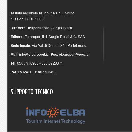
Testata registrata al Tribunale di Livorno
n. 11 del 08.10.2002
Direttore Responsabile
: Sergio Rossi
Editore
: Elbareport.it di Sergio Rossi & C. SAS
Sede legale
: Via Val di Denari, 34 - Portoferraio
Mail
:
info@elbareport.it
-
Pec
:
elbareport@pec.it
Tel
: 0565.916908 - 335.6228371
Partita IVA
: IT 01807760499
SUPPORTO
TECNICO