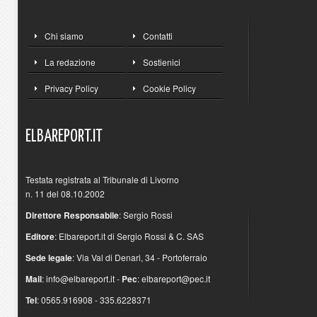
Chi siamo
Contatti
La redazione
Sostienici
Privacy Policy
Cookie Policy
ELBAREPORT.IT
Testata registrata al Tribunale di Livorno
n. 11 del 08.10.2002
Direttore Responsabile
: Sergio Rossi
Editore
: Elbareport.it di Sergio Rossi & C. SAS
Sede legale
: Via Val di Denari, 34 - Portoferraio
Mail
:
info@elbareport.it
-
Pec
:
elbareport@pec.it
Tel
: 0565.916908 - 335.6228371